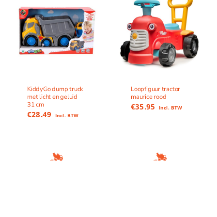
KiddyGo dump truck
Loopfiguur tractor
met licht en geluid
maurice rood
31 cm
€
35.95
Incl. BTW
€
28.49
Incl. BTW