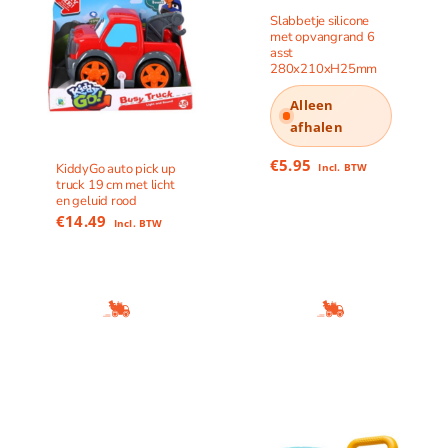
Slabbetje silicone
met opvangrand 6
asst
280x210xH25mm
Alleen
afhalen
€
5.95
Incl. BTW
KiddyGo auto pick up
truck 19 cm met licht
en geluid rood
€
14.49
Incl. BTW