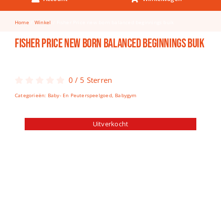
Keuken & Tafelen
Home
Winkel
Fisher Price new born balanced beginnings buik
Kinderfietsen
Fisher Price new born balanced beginnings buik
Knutselen
Woonkamer
0
/
5
Sterren
Spellen
Categorieën:
Baby- En Peuterspeelgoed
,
Babygym
Puzzels
Uitverkocht
Lego