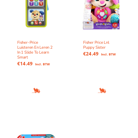
Fisher-Price
Fisher Price Lnl
Luisteren En Leren 2
Puppy Sister
In 1 Slide To Learn
€
24.49
Incl. BTW
Smart
€
14.49
Incl. BTW