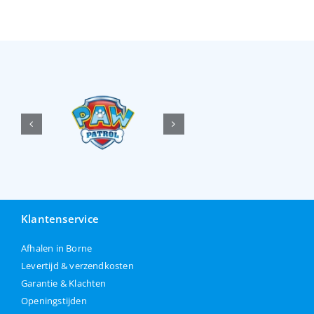
Klantenservice
Afhalen in Borne
Levertijd & verzendkosten
Garantie & Klachten
Openingstijden