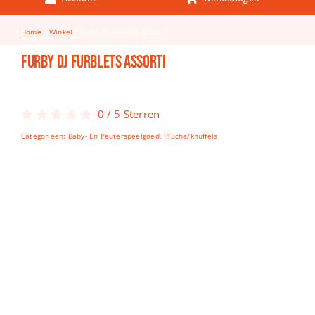
Keuken & Tafelen
Home
Winkel
Furby DJ Furblets Assorti
Kinderfietsen
Furby DJ Furblets Assorti
Knutselen
Woonkamer
0
/
5
Sterren
Spellen
Categorieën:
Baby- En Peuterspeelgoed
,
Pluche/knuffels
Puzzels
Lego