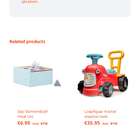
plaatsen.
Related products
Jipy Vormenstoof
Loopfiguur tractor
Hout Uni
maurice rood
€
6.95
€
35.95
Incl. BTW
Incl. BTW