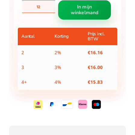
Furby
In mijn
DJ
winkelmand
Furblets
Assorti
aantal
Prijs incl.
Aantal
Korting
BTW
2
2%
€
16.16
3
3%
€
16.00
4+
4%
€
15.83