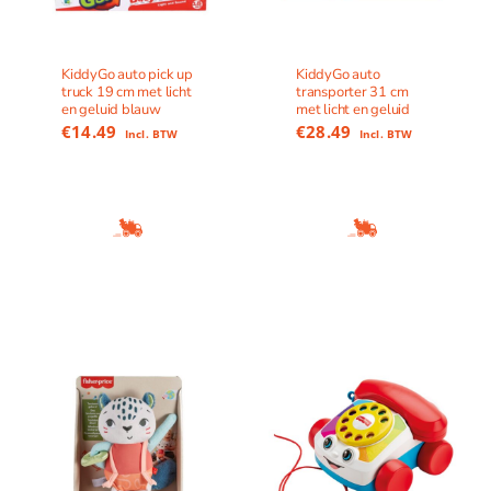
KiddyGo auto pick up
KiddyGo auto
truck 19 cm met licht
transporter 31 cm
en geluid blauw
met licht en geluid
€
14.49
€
28.49
Incl. BTW
Incl. BTW