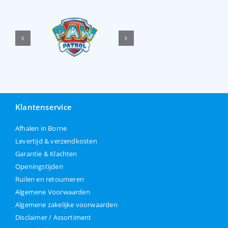
Klantenservice
Afhalen in Borne
Levertijd & verzendkosten
Garantie & Klachten
Openingstijden
Ruilen en retourneren
Algemene Voorwaarden
Algemene zakelijke voorwaarden
Disclaimer / Assortiment