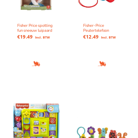
Fisher Price spotting
Fisher-Price
fun sneeuw luipaard
Peutertelefoon
€
19.49
€
12.49
Incl. BTW
Incl. BTW