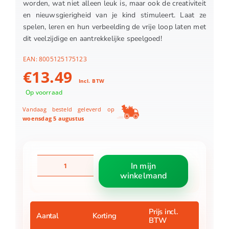
worden, wat niet alleen leuk is, maar ook de creativiteit
en nieuwsgierigheid van je kind stimuleert. Laat ze
spelen, leren en hun verbeelding de vrije loop laten met
dit veelzijdige en aantrekkelijke speelgoed!
EAN:
8005125175123
€
13.49
Incl. BTW
Op voorraad
Vandaag besteld geleverd op
woensdag 5 augustus
Clementoni
In mijn
baby
winkelmand
stapel
fruit
set
aantal
Prijs incl.
Aantal
Korting
BTW