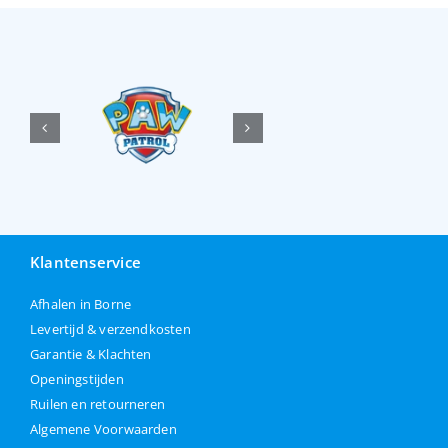
Klantenservice
Afhalen in Borne
Levertijd & verzendkosten
Garantie & Klachten
Openingstijden
Ruilen en retourneren
Algemene Voorwaarden