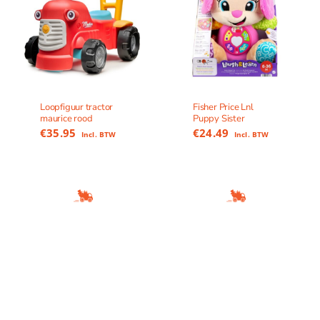
Loopfiguur tractor
Fisher Price Lnl
maurice rood
Puppy Sister
€
35.95
€
24.49
Incl. BTW
Incl. BTW