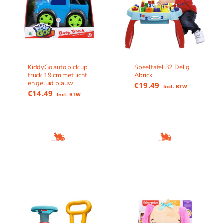
KiddyGo auto pick up
Speeltafel 32 Delig
truck 19 cm met licht
Abrick
en geluid blauw
€
19.49
Incl. BTW
€
14.49
Incl. BTW