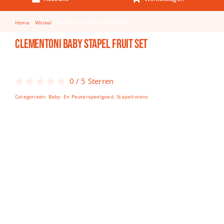
Keuken & Tafelen
Home
Winkel
Clementoni baby stapel fruit set
Kinderfietsen
Clementoni baby stapel fruit set
Knutselen
Woonkamer
0
/
5
Sterren
Spellen
Categorieën:
Baby- En Peuterspeelgoed
,
Stapeltorens
Puzzels
Lego