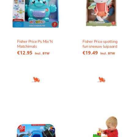
Fisher Price Ps Mix’N
Fisher Price spotting
Matchimals
fun sneeuw luipaard
€
12.95
€
19.49
Incl. BTW
Incl. BTW