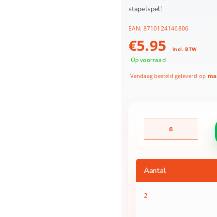
stapelspel!
EAN:
8710124146806
€
5.95
Incl. BTW
Op voorraad
Vandaag besteld geleverd op
maa
Jipy
bioplastic
Regenboog
Stapelspel
aantal
Aantal
2