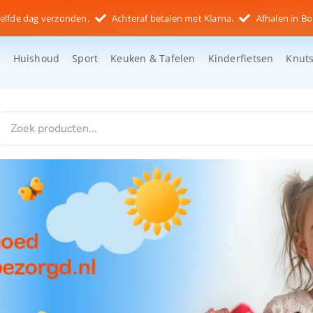
elfde dag verzonden.
Achteraf betalen met Klarna.
Afhalen in Bo
d
Huishoud
Sport
Keuken & Tafelen
Kinderfietsen
Knut