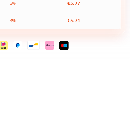
€
5.77
3%
€
5.71
4%