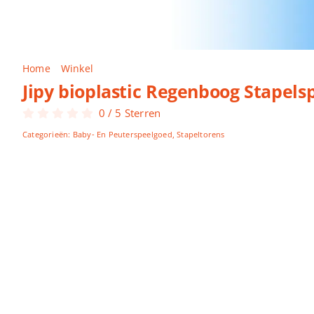
Home
Winkel
Jipy bioplastic Regenboog Stapelspel
Jipy bioplastic Regenboog Stapels
0
/
5
Sterren
Categorieën:
Baby- En Peuterspeelgoed
,
Stapeltorens