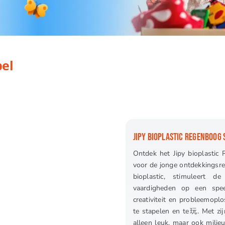
pel
JIPY BIOPLASTIC REGENBOOG 
Ontdek het Jipy bioplastic
voor de jonge ontdekkingsrei
bioplastic, stimuleert d
vaardigheden op een spee
creativiteit en probleemop
te stapelen en te玩. Met zij
alleen leuk, maar ook milieu