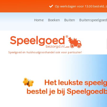
Ga
Op werkdagen voor 13.00 besteld, z
naar
inhoud
Home
Boeken
Buiten
Buitenspeelgoe
Speelgoed en huishoudgroothandel ook voor particulier!