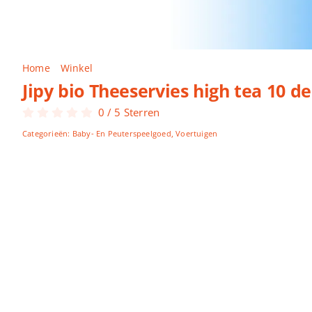
Home
Winkel
Jipy bio Theeservies high tea 10 delig
Jipy bio Theeservies high tea 10 de
0
/
5
Sterren
Categorieën:
Baby- En Peuterspeelgoed
,
Voertuigen