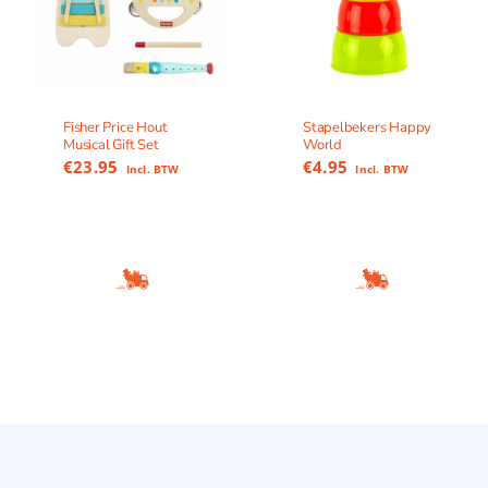
Fisher Price Hout
Stapelbekers Happy
Musical Gift Set
World
€
23.95
€
4.95
Incl. BTW
Incl. BTW