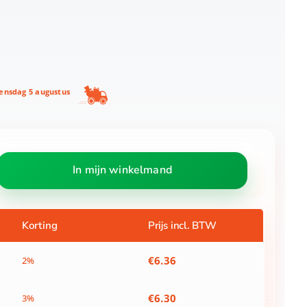
nsdag 5 augustus
In mijn winkelmand
Korting
Prijs incl. BTW
€
6.36
2%
€
6.30
3%