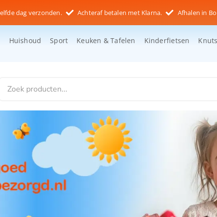
elfde dag verzonden.
Achteraf betalen met Klarna.
Afhalen in Bo
d
Huishoud
Sport
Keuken & Tafelen
Kinderfietsen
Knut