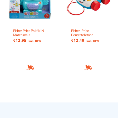
Fisher Price Ps Mix’N
Fisher-Price
Matchimals
Peutertelefoon
€
12.95
€
12.49
Incl. BTW
Incl. BTW