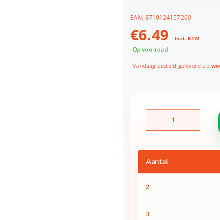
EAN:
8710124157260
€
6.49
Incl. BTW
Op voorraad
Vandaag besteld geleverd op
woe
Jipy
bio
Theeservies
high
tea
Aantal
10
delig
aantal
2
3