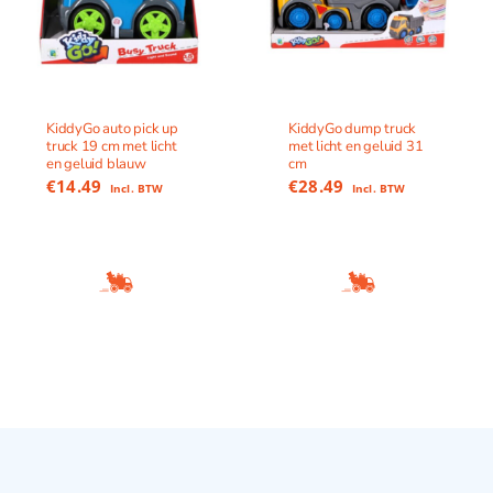
KiddyGo auto pick up
KiddyGo dump truck
truck 19 cm met licht
met licht en geluid 31
en geluid blauw
cm
€
14.49
€
28.49
Incl. BTW
Incl. BTW