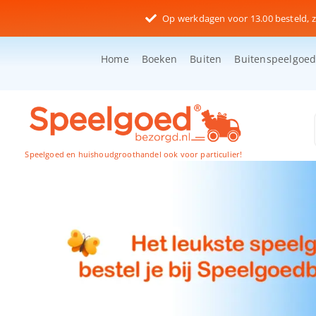
Ga
Op werkdagen voor 13.00 besteld, z
naar
inhoud
Home
Boeken
Buiten
Buitenspeelgoe
Speelgoed en huishoudgroothandel ook voor particulier!