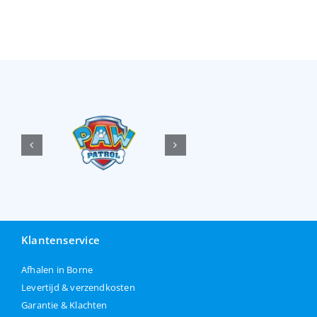
Klantenservice
Afhalen in Borne
Levertijd & verzendkosten
Garantie & Klachten