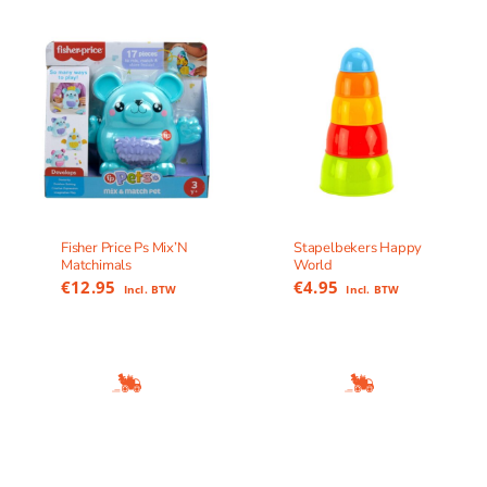
Fisher Price Ps Mix’N
Stapelbekers Happy
Matchimals
World
€
12.95
€
4.95
Incl. BTW
Incl. BTW