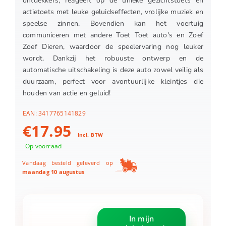
ontdekkers, reageert op de unieke gezichtstoets en
actietoets met leuke geluidseffecten, vrolijke muziek en
speelse zinnen. Bovendien kan het voertuig
communiceren met andere Toet Toet auto's en Zoef
Zoef Dieren, waardoor de speelervaring nog leuker
wordt. Dankzij het robuuste ontwerp en de
automatische uitschakeling is deze auto zowel veilig als
duurzaam, perfect voor avontuurlijke kleintjes die
houden van actie en geluid!
EAN:
3417765141829
€
17.95
Incl. BTW
Op voorraad
Vandaag besteld geleverd op
maandag 10 augustus
Vtech
In mijn
Toet