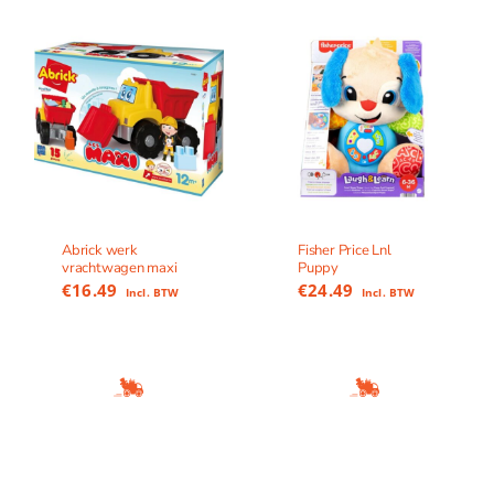
Abrick werk
Fisher Price Lnl
vrachtwagen maxi
Puppy
€
16.49
€
24.49
Incl. BTW
Incl. BTW