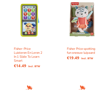
Fisher-Price
Fisher Price spotting
Luisteren En Leren 2
fun sneeuw luipaard
In 1 Slide To Learn
€
19.49
Incl. BTW
Smart
€
14.49
Incl. BTW