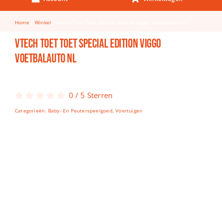
Keuken & Tafelen
Home
Winkel
Vtech Toet Toet Special Edition Viggo Voetbalauto NL
Kinderfietsen
Vtech Toet Toet Special Edition Viggo
Knutselen
Voetbalauto NL
Woonkamer
Spellen
0
/
5
Sterren
Categorieën:
Baby- En Peuterspeelgoed
,
Voertuigen
Puzzels
Lego