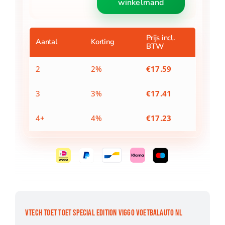
winkelmand
Toet
Special
Edition
Viggo
Prijs incl.
Aantal
Korting
BTW
Voetbalauto
NL
aantal
2
2%
€
17.59
3
3%
€
17.41
4+
4%
€
17.23
VTECH TOET TOET SPECIAL EDITION VIGGO VOETBALAUTO NL