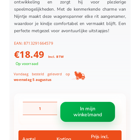
ontwikkeling en zorgt hij voor plezierige
speelmogelijkheden. Met de kenmerkende charme van
Nijntje maakt deze wagenspanner elke rit aangenamer,
waardoor je kindje comfortabel en vermaakt blijft. Een
perfecte metgezel voor avontuurlijke uitstapjes!
EAN:
8713291664579
€
18.49
Incl. BTW
Op voorraad
Vandaag besteld geleverd op
woensdag 5 augustus
Nijntje
In mijn
Wagenspanner
winkelmand
Lucky
Leaves
aantal
Prijs incl.
Aantal
Korting