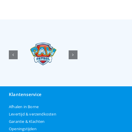
Klantenservice
Afhalen in Borne
Levertijd & verzendkosten
Garantie & Klachten
Openingstijden