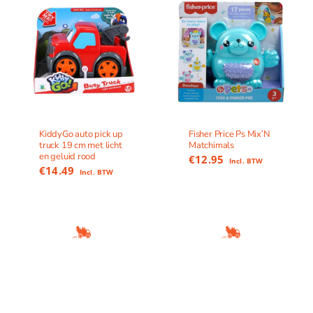
KiddyGo auto pick up
Fisher Price Ps Mix’N
truck 19 cm met licht
Matchimals
en geluid rood
€
12.95
Incl. BTW
€
14.49
Incl. BTW