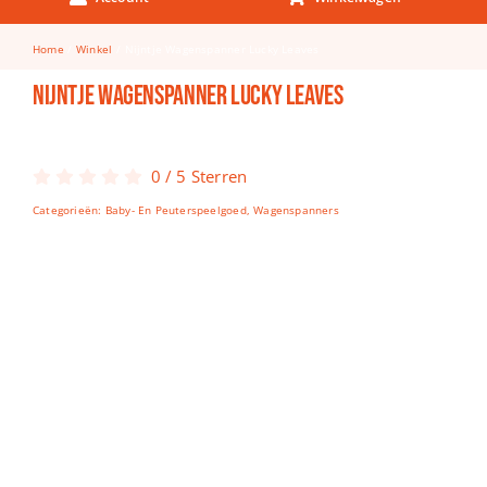
Keuken & Tafelen
Home
Winkel
Nijntje Wagenspanner Lucky Leaves
Kinderfietsen
Nijntje Wagenspanner Lucky Leaves
Knutselen
Woonkamer
0
/
5
Sterren
Spellen
Categorieën:
Baby- En Peuterspeelgoed
,
Wagenspanners
Puzzels
Lego