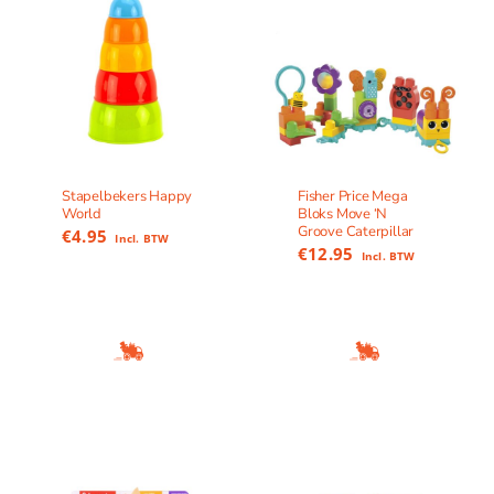
Stapelbekers Happy
Fisher Price Mega
World
Bloks Move ‘N
Groove Caterpillar
€
4.95
Incl. BTW
€
12.95
Incl. BTW