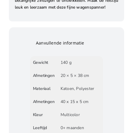
belangrijke zintuigen te ontwikkelen. Maak de reistijd
leuk en leerzaam met deze fijne wagenspanner!
Aanvullende informatie
Gewicht
140 g
Afmetingen
20 × 5 × 38 cm
Materiaal
Katoen, Polyester
Afmetingen
40 x 15 x 5 cm
Kleur
Multicolor
Leeftijd
0+ maanden