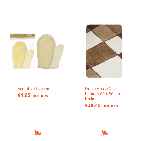
Scrubhandschoen
Dutch House Nice
badmat 60 x 90 cm
€
4.95
Incl. BTW
bruin
€
28.49
Incl. BTW