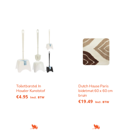
Toiletborstel In
Dutch House Paris
Houder Kunststof
bidetmat 60 x 60 cm
bruin
€
4.95
Incl. BTW
€
19.49
Incl. BTW