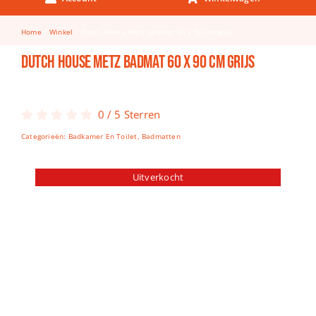
Keuken & Tafelen
Home
Winkel
Dutch House Metz badmat 60 x 90 cm grijs
Kinderfietsen
Dutch House Metz badmat 60 x 90 cm grijs
Knutselen
Woonkamer
0
/
5
Sterren
Spellen
Categorieën:
Badkamer En Toilet
,
Badmatten
Puzzels
Uitverkocht
Lego