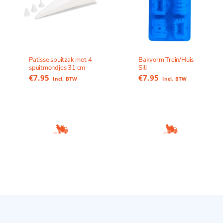
Patisse spuitzak met 4
Bakvorm Trein/Huis
spuitmondjes 31 cm
Sili
€
7.95
€
7.95
Incl. BTW
Incl. BTW