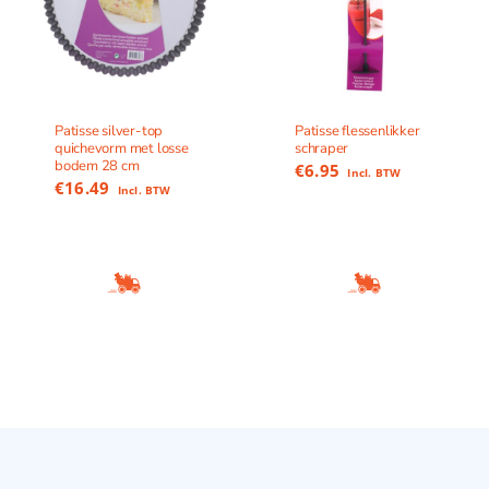
Patisse silver-top
Patisse flessenlikker
quichevorm met losse
schraper
bodem 28 cm
€
6.95
Incl. BTW
€
16.49
Incl. BTW