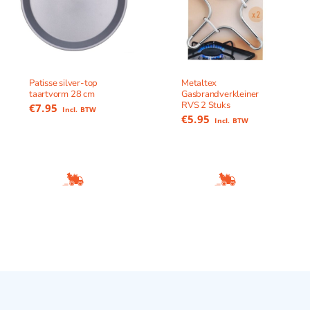
Patisse silver-top
Metaltex
taartvorm 28 cm
Gasbrandverkleiner
RVS 2 Stuks
€
7.95
Incl. BTW
€
5.95
Incl. BTW