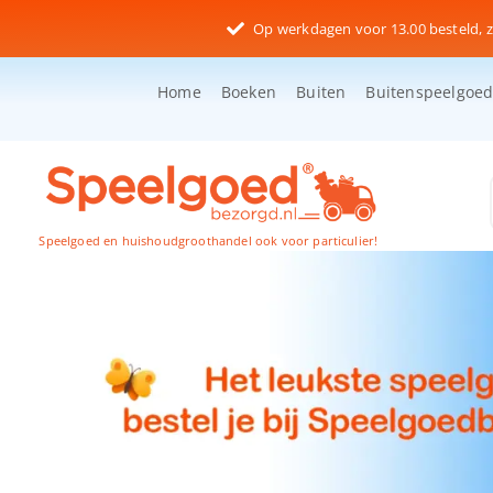
Ga
Op werkdagen voor 13.00 besteld, z
naar
inhoud
Home
Boeken
Buiten
Buitenspeelgoe
Speelgoed en huishoudgroothandel ook voor particulier!