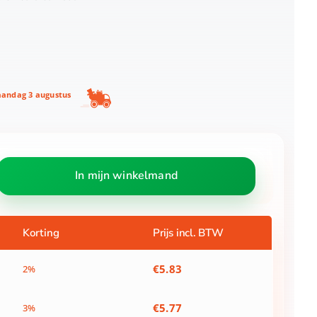
andag 3 augustus
In mijn winkelmand
Korting
Prijs incl. BTW
€
5.83
2%
€
5.77
3%