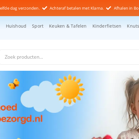
elfde dag verzonden.
Achteraf betalen met Klarna.
Afhalen in Bo
d
Huishoud
Sport
Keuken & Tafelen
Kinderfietsen
Knut