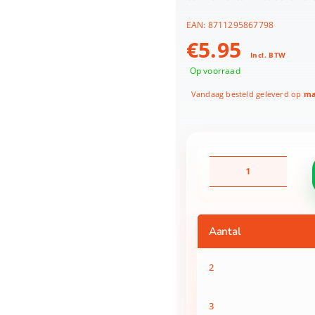
EAN:
8711295867798
€
5.95
Incl. BTW
Op voorraad
Vandaag besteld geleverd op
ma
Bakfolie
40X33
NonStick
Herbruikbaar
aantal
Aantal
2
3