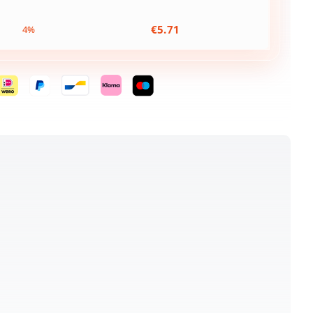
€
5.71
4%