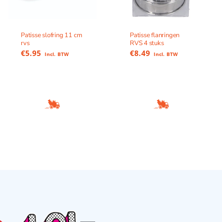
Patisse slofring 11 cm
Patisse flanringen
rvs
RVS 4 stuks
€
5.95
€
8.49
Incl. BTW
Incl. BTW