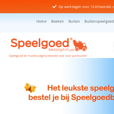
Ga
Op werkdagen voor 13.00 besteld, z
naar
inhoud
Home
Boeken
Buiten
Buitenspeelgoe
Speelgoed en huishoudgroothandel ook voor particulier!