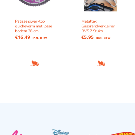
Patisse silver-top
Metaltex
quichevorm met losse
Gasbrandverkleiner
bodem 28 cm
RVS 2 Stuks
€
16.49
€
5.95
Incl. BTW
Incl. BTW