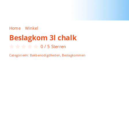
Home
Winkel
Beslagkom 3l chalk
Beslagkom 3l chalk
0
/
5
Sterren
Categorieën:
Bakbenodigdheden
,
Beslagkommen