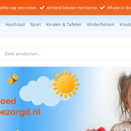
elfde dag verzonden.
Achteraf betalen met Klarna.
Afhalen in Bo
d
Huishoud
Sport
Keuken & Tafelen
Kinderfietsen
Knut