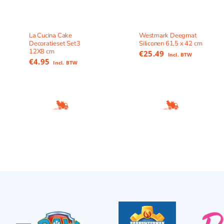
La Cucina Cake
Westmark Deegmat
Decoratieset Set3
Siliconen 61,5 x 42 cm
12X8 cm
€
25.49
Incl. BTW
€
4.95
Incl. BTW