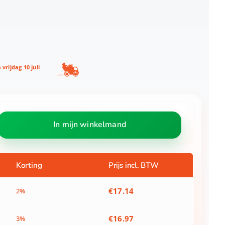
p
vrijdag 10 juli
In mijn winkelmand
Korting
Prijs incl. BTW
€
17.14
2%
€
16.97
3%