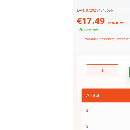
EAN:
8720294045656
€
17.49
Incl. BTW
Op voorraad
Vandaag besteld geleverd o
Beslagkom
3l
chalk
aantal
Aantal
2
3