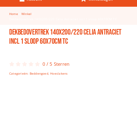
Keuken & Tafelen
Home
Winkel
Kinderfietsen
Dekbedovertrek 140X200/220 Celia Antraciet incl 1 sloop 60X70CM TC
Knutselen
Dekbedovertrek 140X200/220 Celia Antraciet
incl 1 sloop 60X70CM TC
Woonkamer
Spellen
0
/
5
Sterren
Puzzels
Categorieën:
Beddengoed
,
Hoeslakens
Lego