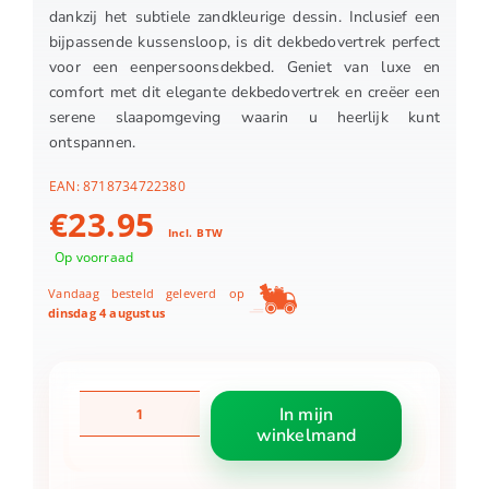
dankzij het subtiele zandkleurige dessin. Inclusief een
bijpassende kussensloop, is dit dekbedovertrek perfect
voor een eenpersoonsdekbed. Geniet van luxe en
comfort met dit elegante dekbedovertrek en creëer een
serene slaapomgeving waarin u heerlijk kunt
ontspannen.
EAN:
8718734722380
€
23.95
Incl. BTW
Op voorraad
Vandaag besteld geleverd op
dinsdag 4 augustus
Dekbedovertrek
In mijn
140X200/220
winkelmand
Celia
Antraciet
incl