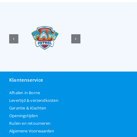
Klantenservice
Afhalen in Borne
Levertijd & verzendkosten
Garantie & Klachten
Openingstijden
Ruilen en retourneren
Algemene Voorwaarden