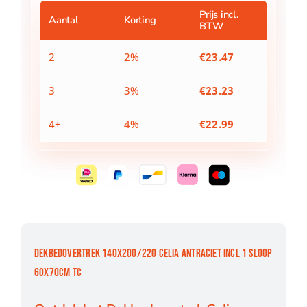
1
Prijs incl.
Aantal
Korting
BTW
sloop
60X70CM
TC
2
2%
€
23.47
aantal
3
3%
€
23.23
4+
4%
€
22.99
DEKBEDOVERTREK 140X200/220 CELIA ANTRACIET INCL 1 SLOOP
60X70CM TC