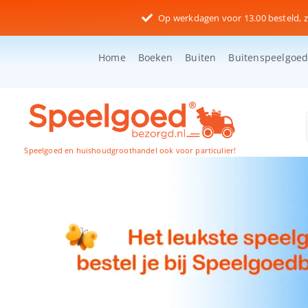
Ga
Op werkdagen voor 13.00 besteld, z
naar
inhoud
Home
Boeken
Buiten
Buitenspeelgoe
Speelgoed en huishoudgroothandel ook voor particulier!