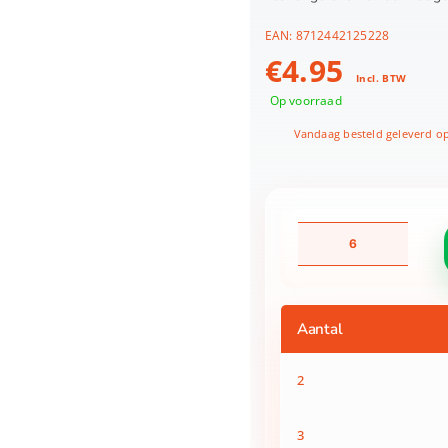
EAN:
8712442125228
€
4.95
Incl. BTW
Op voorraad
Vandaag besteld geleverd o
Botermesje
12,5cm
aantal
Aantal
2
3