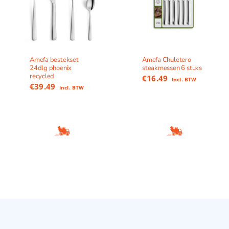
Amefa bestekset
Amefa Chuletero
24dlg phoenix
steakmessen 6 stuks
recycled
€
16.49
Incl. BTW
€
39.49
Incl. BTW