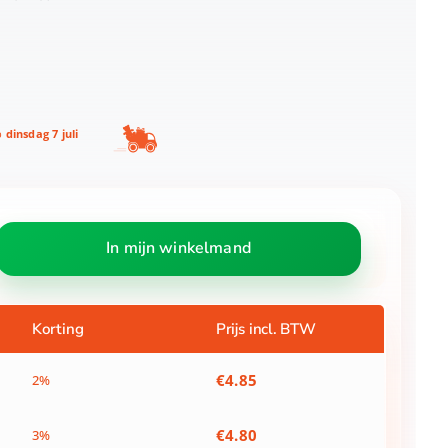
p
dinsdag 7 juli
In mijn winkelmand
Korting
Prijs incl. BTW
€
4.85
2%
€
4.80
3%