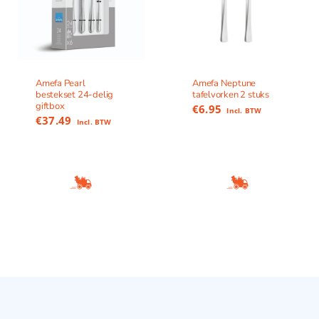
Amefa Pearl
Amefa Neptune
bestekset 24-delig
tafelvorken 2 stuks
giftbox
€
6.95
Incl. BTW
€
37.49
Incl. BTW