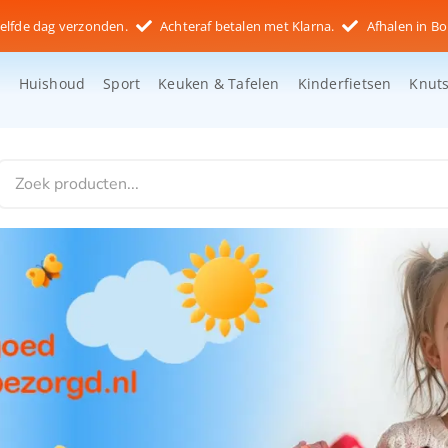
elfde dag verzonden.
Achteraf betalen met Klarna.
Afhalen in Bo
d
Huishoud
Sport
Keuken & Tafelen
Kinderfietsen
Knut