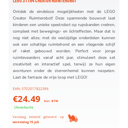
LEGO 31164 CREATOR RUIMTEROBOT
Ontdek de eindeloze mogelijkheden met de LEGO
Creator Ruimterobot! Deze spannende bouwset laat
kinderen een unieke speelrobot op rupsbanden creëren,
compleet met bewegings- en lichteffecten. Maar dat is
nog niet alles; met de veelzijdige onderdelen kunnen
ook een schattige ruimtehond en een vliegende schijf
of raket gebouwd worden. Perfect voor jonge
ruimtevaarders vanaf acht jaar, stimuleert deze set
creativiteit en interactief spel, terwijl ze hun eigen
avonturen onder de sterrenhemel kunnen naspelen.
Laat de fantasie de vrije loop met LEGO!
EAN:
5702017822396
€
24.49
Incl. BTW
Uitverkocht
Vandaag besteld geleverd op
woensdag 15 juli