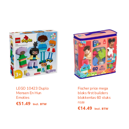
LEGO 10423 Duplo
Fischer price mega
Mensen En Hun
bloks first builders
Emoties
blokkentas 60 stuks
roze
€
51.49
Incl. BTW
€
14.49
Incl. BTW