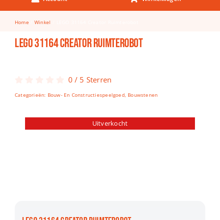
Keuken & Tafelen
Home
Winkel
LEGO 31164 Creator Ruimterobot
Kinderfietsen
LEGO 31164 Creator Ruimterobot
Knutselen
Woonkamer
0
/
5
Sterren
Spellen
Categorieën:
Bouw- En Constructiespeelgoed
,
Bouwstenen
Puzzels
Uitverkocht
Lego