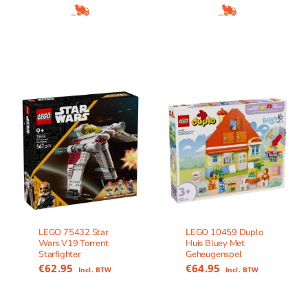
LEGO 75432 Star
LEGO 10459 Duplo
Wars V19 Torrent
Huis Bluey Met
Starfighter
Geheugenspel
€
62.95
€
64.95
Incl. BTW
Incl. BTW