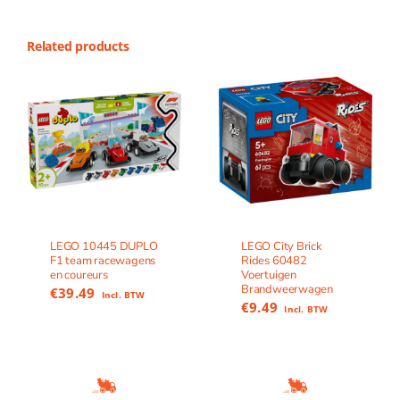
Related products
LEGO 10445 DUPLO
LEGO City Brick
F1 team racewagens
Rides 60482
en coureurs
Voertuigen
Brandweerwagen
€
39.49
Incl. BTW
€
9.49
Incl. BTW