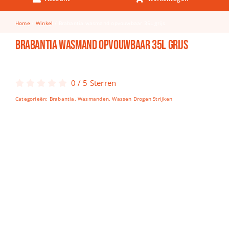
Keuken & Tafelen
Home
Winkel
Brabantia wasmand opvouwbaar 35L grijs
Kinderfietsen
Brabantia wasmand opvouwbaar 35L grijs
Knutselen
Woonkamer
0
/
5
Sterren
Spellen
Categorieën:
Brabantia
,
Wasmanden
,
Wassen Drogen Strijken
Puzzels
Lego