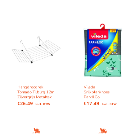
Hangdroogrek
Vileda
Tomado Tilburg 12m
Srijkplankhoes
Zilvergrijs Metaltex
Park&Go
€
26.49
€
17.49
Incl. BTW
Incl. BTW