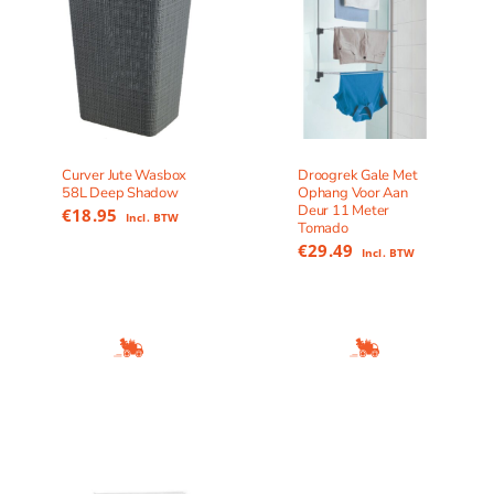
Curver Jute Wasbox
Droogrek Gale Met
58L Deep Shadow
Ophang Voor Aan
Deur 11 Meter
€
18.95
Incl. BTW
Tomado
€
29.49
Incl. BTW