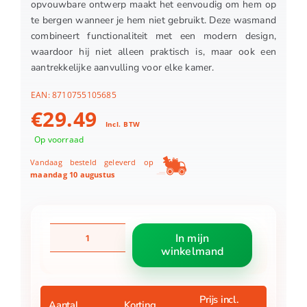
opvouwbare ontwerp maakt het eenvoudig om hem op
te bergen wanneer je hem niet gebruikt. Deze wasmand
combineert functionaliteit met een modern design,
waardoor hij niet alleen praktisch is, maar ook een
aantrekkelijke aanvulling voor elke kamer.
EAN:
8710755105685
€
29.49
Incl. BTW
Op voorraad
Vandaag besteld geleverd op
maandag 10 augustus
Brabantia
In mijn
wasmand
winkelmand
opvouwbaar
35L
grijs
aantal
Prijs incl.
Aantal
Korting