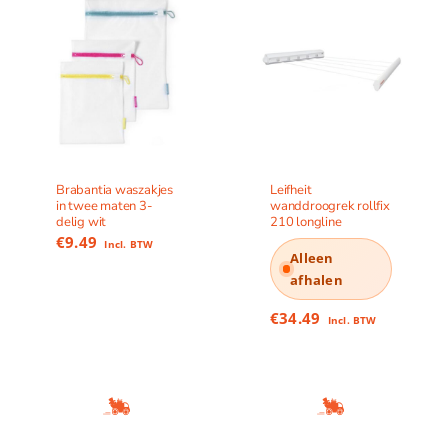
Brabantia waszakjes
Leifheit
in twee maten 3-
wanddroogrek rollfix
delig wit
210 longline
€
9.49
Incl. BTW
Alleen
afhalen
€
34.49
Incl. BTW