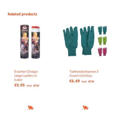
Related products
Esschert Design
Tuinhandschoenen 3
lange lucifers in
Assorti Uni Kleu
koker
€
6.49
Incl. BTW
€
5.95
Incl. BTW