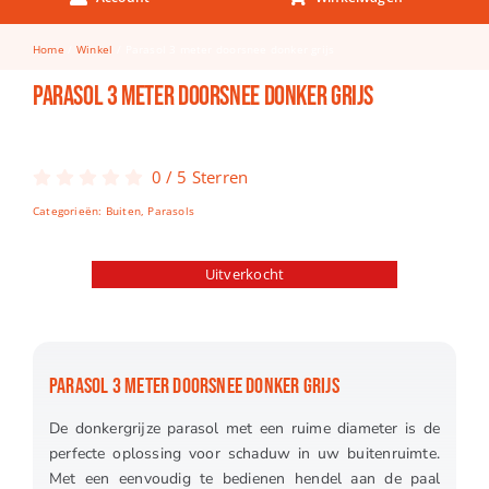
Keuken & Tafelen
Home
Winkel
Parasol 3 meter doorsnee donker grijs
Kinderfietsen
Parasol 3 meter doorsnee donker grijs
Knutselen
Woonkamer
0
/
5
Sterren
Spellen
Categorieën:
Buiten
,
Parasols
Puzzels
Uitverkocht
Lego
PARASOL 3 METER DOORSNEE DONKER GRIJS
De donkergrijze parasol met een ruime diameter is de
perfecte oplossing voor schaduw in uw buitenruimte.
Met een eenvoudig te bedienen hendel aan de paal