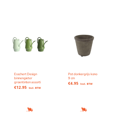
Esschert Design
Pot donkergrijs kono
binnengieter
9 cm
groentinten assorti
€
4.95
Incl. BTW
€
12.95
Incl. BTW