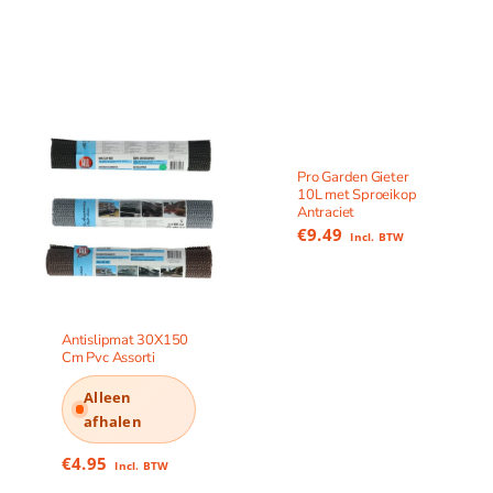
Pro Garden Gieter
10L met Sproeikop
Antraciet
€
9.49
Incl. BTW
Antislipmat 30X150
Cm Pvc Assorti
Alleen
afhalen
€
4.95
Incl. BTW