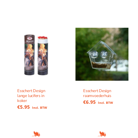
Esschert Design
Esschert Design
lange lucifers in
raamvoederhuis
koker
€
6.95
Incl. BTW
€
5.95
Incl. BTW