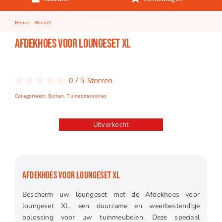
Keuken & Tafelen
Home
Winkel
Afdekhoes voor loungeset xl
Kinderfietsen
Afdekhoes voor loungeset xl
Knutselen
Woonkamer
0
/
5
Sterren
Spellen
Categorieën:
Buiten
,
Tuinaccessoires
Puzzels
Uitverkocht
Lego
AFDEKHOES VOOR LOUNGESET XL
Bescherm uw loungeset met de Afdekhoes voor
loungeset XL, een duurzame en weerbestendige
oplossing voor uw tuinmeubelen. Deze speciaal