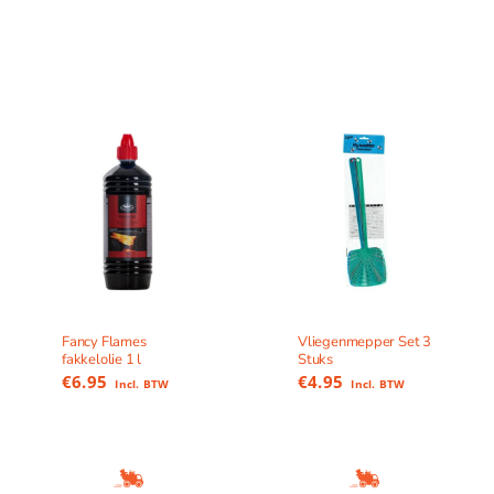
Fancy Flames
Vliegenmepper Set 3
fakkelolie 1 l
Stuks
€
6.95
€
4.95
Incl. BTW
Incl. BTW