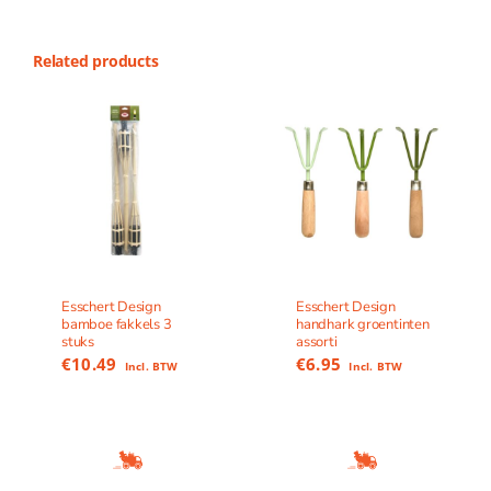
Related products
Esschert Design
Esschert Design
bamboe fakkels 3
handhark groentinten
stuks
assorti
€
10.49
€
6.95
Incl. BTW
Incl. BTW