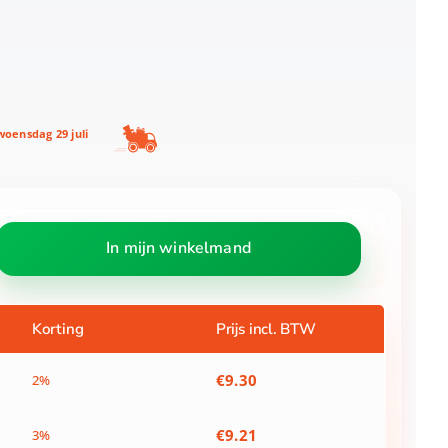
oensdag 29 juli
In mijn winkelmand
Korting
Prijs incl. BTW
€
9.30
2%
€
9.21
3%