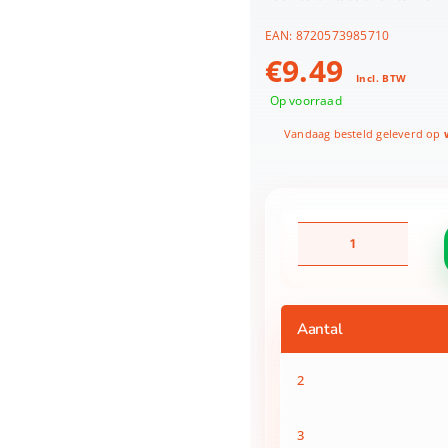
EAN:
8720573985710
€
9.49
Incl. BTW
Op voorraad
Vandaag besteld geleverd op
w
Knie
zitkussen
40x30cm
2
assortiment
Aantal
kleuren
aantal
2
3