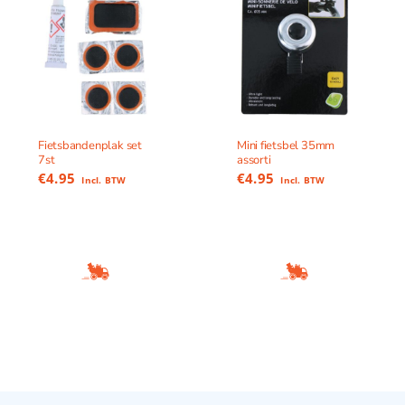
Fietsbandenplak set
Mini fietsbel 35mm
7st
assorti
€
4.95
€
4.95
Incl. BTW
Incl. BTW