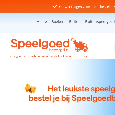
Ga
Op werkdagen voor 13.00 besteld, z
naar
inhoud
Home
Boeken
Buiten
Buitenspeelgoe
Speelgoed en huishoudgroothandel ook voor particulier!