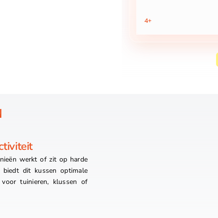
4+
N
iviteit
knieën werkt of zit op harde
biedt dit kussen optimale
oor tuinieren, klussen of