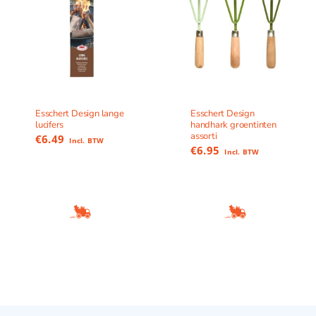
Esschert Design lange
Esschert Design
lucifers
handhark groentinten
assorti
€
6.49
Incl. BTW
€
6.95
Incl. BTW