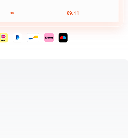
€
9.11
4%