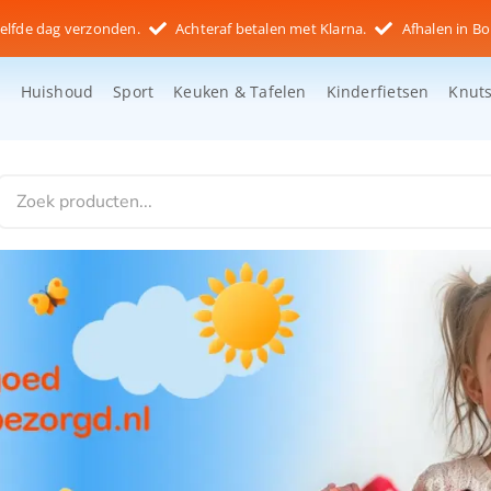
elfde dag verzonden.
Achteraf betalen met Klarna.
Afhalen in Bo
d
Huishoud
Sport
Keuken & Tafelen
Kinderfietsen
Knut