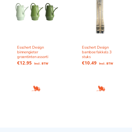
Esschert Design
Esschert Design
binnengieter
bamboe fakkels 3
groentinten assorti
stuks
€
12.95
€
10.49
Incl. BTW
Incl. BTW