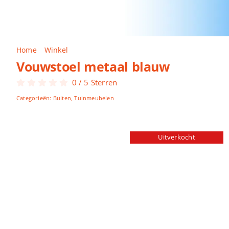
Home
Winkel
Vouwstoel metaal blauw
Vouwstoel metaal blauw
0
/
5
Sterren
Categorieën:
Buiten
,
Tuinmeubelen
Uitverkocht