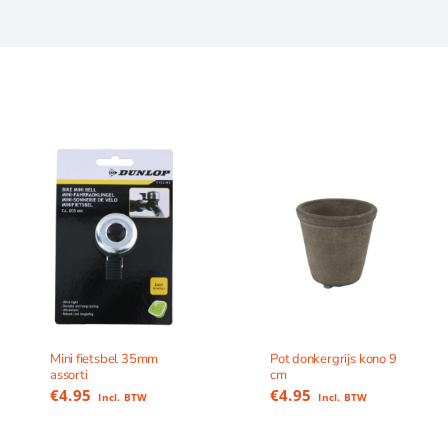
Mini fietsbel 35mm
Pot donkergrijs kono 9
assorti
cm
€
4.95
€
4.95
Incl. BTW
Incl. BTW