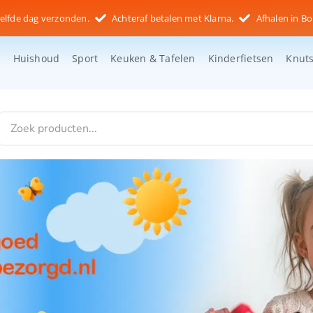
elfde dag verzonden.
Achteraf betalen met Klarna.
Afhalen in Bo
d
Huishoud
Sport
Keuken & Tafelen
Kinderfietsen
Knut