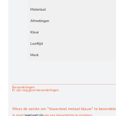
Materiaal
Afmetingen
Kleur
Leeftijd
Merk
Beoordelingen
Er zijn nog geen beoordelingen.
Wees de eerste om “Vouwstoel metaal blauw” te beoordel
Je moet
ingelogd zijn
om een beoordeling te plaatsen.