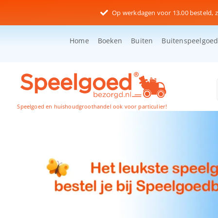
Ga
Op werkdagen voor 13.00 besteld, z
naar
inhoud
Home
Boeken
Buiten
Buitenspeelgoe
Speelgoed en huishoudgroothandel ook voor particulier!