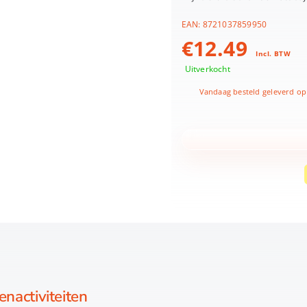
EAN:
8721037859950
€
12.49
Incl. BTW
Uitverkocht
Vandaag besteld geleverd op
nactiviteiten