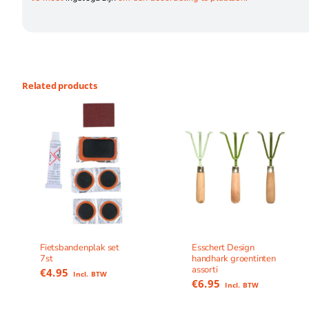
Related products
Fietsbandenplak set
Esschert Design
7st
handhark groentinten
assorti
€
4.95
Incl. BTW
€
6.95
Incl. BTW