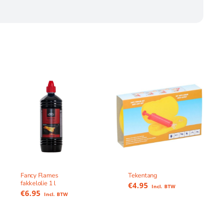
Fancy Flames
Tekentang
fakkelolie 1 l
€
4.95
Incl. BTW
€
6.95
Incl. BTW