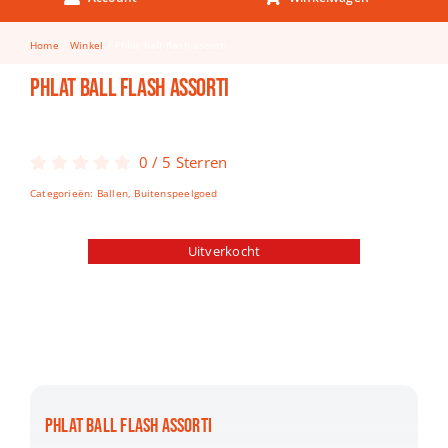
Keuken & Tafelen
Home
Winkel
Phlat ball flash assorti
Kinderfietsen
Phlat ball flash assorti
Knutselen
Woonkamer
0
/
5
Sterren
Spellen
Categorieën:
Ballen
,
Buitenspeelgoed
Puzzels
Uitverkocht
Lego
PHLAT BALL FLASH ASSORTI