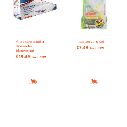
Alert step scooter
Insecten vang set
driewieler
€
7.49
Incl. BTW
blauw/rood
€
19.49
Incl. BTW