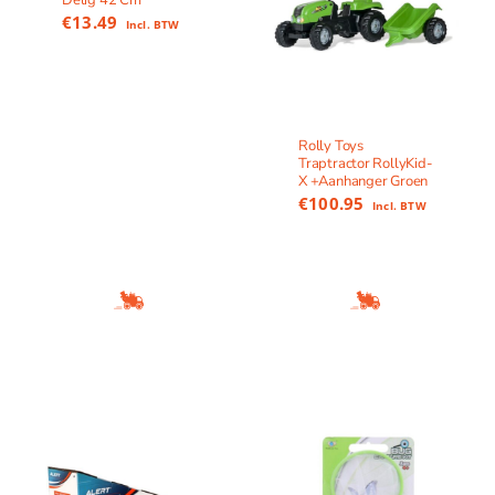
€
13.49
Incl. BTW
Rolly Toys
Traptractor RollyKid-
X +Aanhanger Groen
€
100.95
Incl. BTW