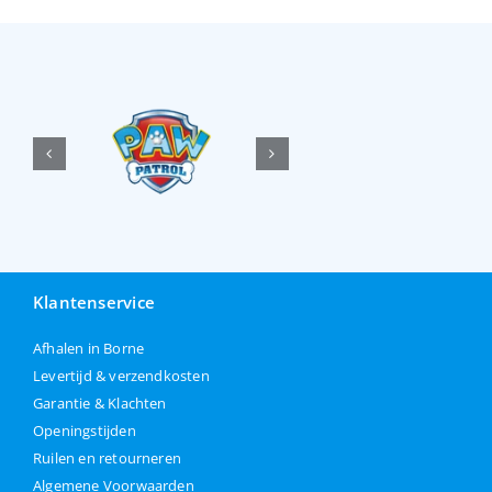
Klantenservice
Afhalen in Borne
Levertijd & verzendkosten
Garantie & Klachten
Openingstijden
Ruilen en retourneren
Algemene Voorwaarden