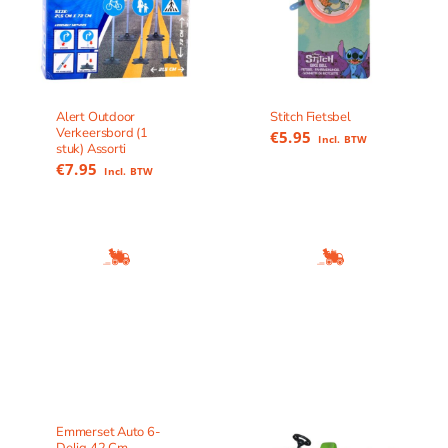
Alert Outdoor
Stitch Fietsbel
Verkeersbord (1
€
5.95
Incl. BTW
stuk) Assorti
€
7.95
Incl. BTW
Emmerset Auto 6-
Delig 42 Cm