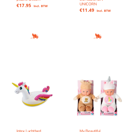
UNICORN
€
17.95
Incl. BTW
€
11.49
Incl. BTW
Intex Luchtbed
My Beautiful