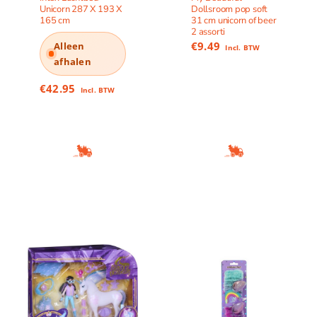
Unicorn 287 X 193 X
Dollsroom pop soft
165 cm
31 cm unicorn of beer
2 assorti
€
9.49
Alleen
Incl. BTW
afhalen
€
42.95
Incl. BTW