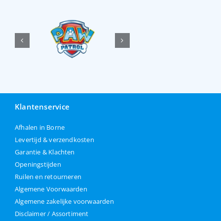
Klantenservice
Afhalen in Borne
Levertijd & verzendkosten
Garantie & Klachten
Openingstijden
Ruilen en retourneren
Algemene Voorwaarden
Algemene zakelijke voorwaarden
Disclaimer / Assortiment