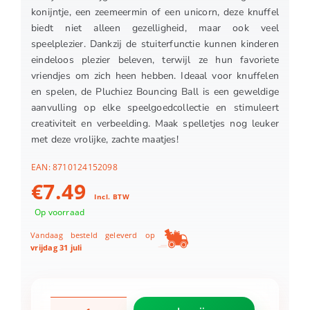
konijntje, een zeemeermin of een unicorn, deze knuffel
biedt niet alleen gezelligheid, maar ook veel
speelplezier. Dankzij de stuiterfunctie kunnen kinderen
eindeloos plezier beleven, terwijl ze hun favoriete
vriendjes om zich heen hebben. Ideaal voor knuffelen
en spelen, de Pluchiez Bouncing Ball is een geweldige
aanvulling op elke speelgoedcollectie en stimuleert
creativiteit en verbeelding. Maak spelletjes nog leuker
met deze vrolijke, zachte maatjes!
EAN:
8710124152098
€
7.49
Incl. BTW
Op voorraad
Vandaag besteld geleverd op
vrijdag 31 juli
Pluchiez