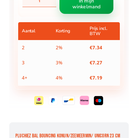
In mijn
bal
winkelmand
bouncing
konijn/zeemeermin/
unicorn
23
Prijs incl.
Aantal
Korting
BTW
cm
3
assorti
2
2%
€
7.34
aantal
3
3%
€
7.27
4+
4%
€
7.19
PLUCHIEZ BAL BOUNCING KONIJN/ZEEMEERMIN/ UNICORN 23 CM