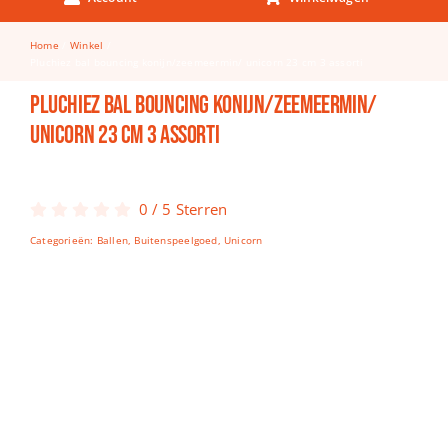
Keuken & Tafelen
Home
Winkel
Kinderfietsen
Pluchiez bal bouncing konijn/zeemeermin/ unicorn 23 cm 3 assorti
Knutselen
Pluchiez bal bouncing konijn/zeemeermin/
unicorn 23 cm 3 assorti
Woonkamer
Spellen
0
/
5
Sterren
Puzzels
Categorieën:
Ballen
,
Buitenspeelgoed
,
Unicorn
Lego