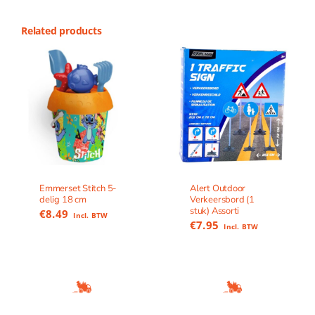
Related products
Emmerset Stitch 5-
Alert Outdoor
delig 18 cm
Verkeersbord (1
stuk) Assorti
€
8.49
Incl. BTW
€
7.95
Incl. BTW