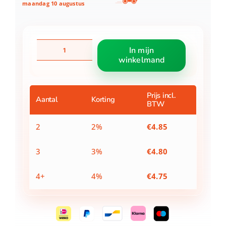
maandag 10 augustus
Rode
In mijn
Crossbal
winkelmand
met
Groene
Rubberband
aantal
Prijs incl.
Aantal
Korting
BTW
2
2%
€
4.85
3
3%
€
4.80
4+
4%
€
4.75