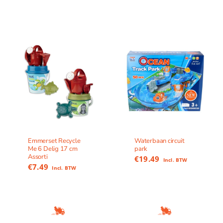
Emmerset Recycle
Waterbaan circuit
Me 6 Delig 17 cm
park
Assorti
€
19.49
Incl. BTW
€
7.49
Incl. BTW