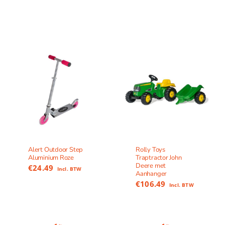
Alert Outdoor Step
Rolly Toys
Aluminium Roze
Traptractor John
Deere met
€
24.49
Incl. BTW
Aanhanger
€
106.49
Incl. BTW