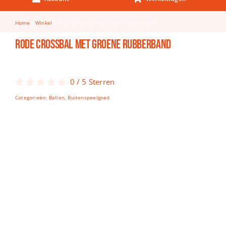
Keuken & Tafelen
Home
Winkel
Rode Crossbal met Groene Rubberband
Kinderfietsen
Rode Crossbal met Groene Rubberband
Knutselen
Woonkamer
0
/
5
Sterren
Spellen
Categorieën:
Ballen
,
Buitenspeelgoed
Puzzels
Lego