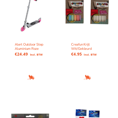
Alert Outdoor Step
Creafun Krijt
Aluminium Roze
Wit/Gekleurd
€
24.49
€
4.95
Incl. BTW
Incl. BTW