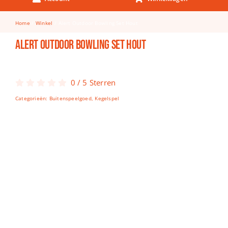
Keuken & Tafelen
Home
Winkel
Alert Outdoor Bowling Set Hout
Kinderfietsen
Alert Outdoor Bowling Set Hout
Knutselen
Woonkamer
0
/
5
Sterren
Spellen
Categorieën:
Buitenspeelgoed
,
Kegelspel
Puzzels
Lego