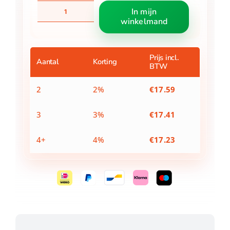
Alert
In mijn
Outdoor
winkelmand
Bowling
Set
Hout
aantal
Prijs incl.
Aantal
Korting
BTW
2
2%
€
17.59
3
3%
€
17.41
4+
4%
€
17.23