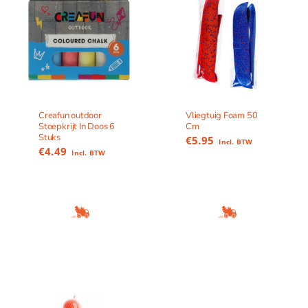
Creafun outdoor
Vliegtuig Foam 50
Stoepkrijt In Doos 6
Cm
Stuks
€
5.95
Incl. BTW
€
4.49
Incl. BTW