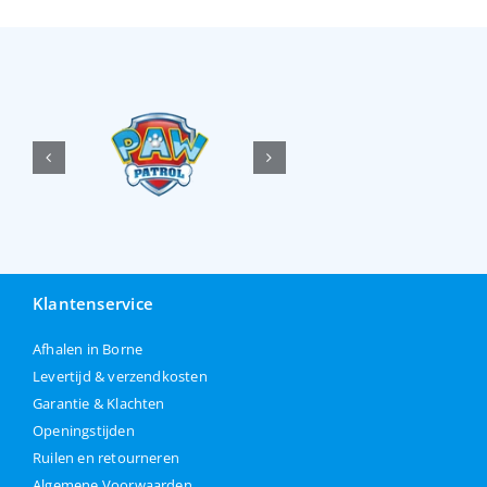
Klantenservice
Afhalen in Borne
Levertijd & verzendkosten
Garantie & Klachten
Openingstijden
Ruilen en retourneren
Algemene Voorwaarden