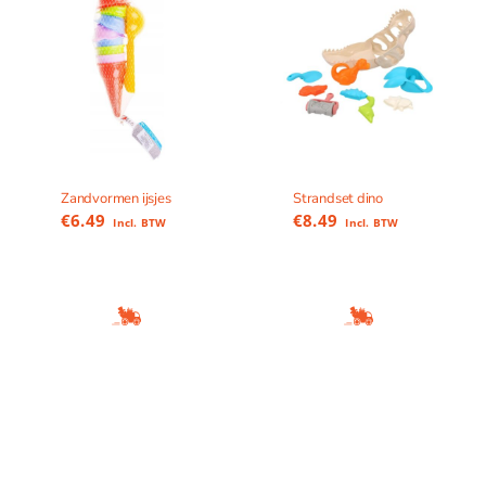
Zandvormen ijsjes
Strandset dino
€
6.49
€
8.49
Incl. BTW
Incl. BTW