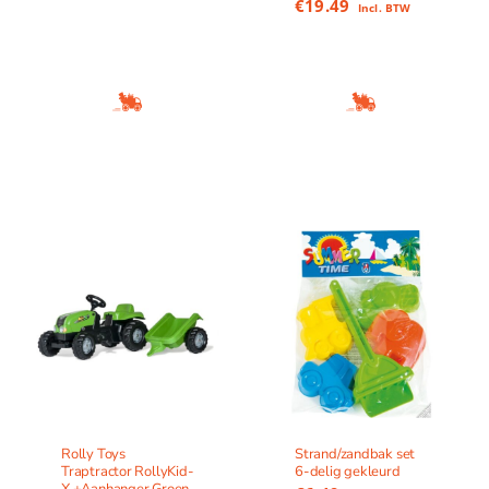
€
19.49
Incl. BTW
Rolly Toys
Strand/zandbak set
Traptractor RollyKid-
6-delig gekleurd