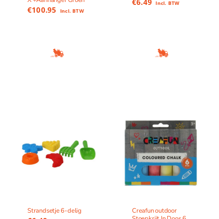
X +Aanhanger Groen
€
6.49
Incl. BTW
€
100.95
Incl. BTW
Strandsetje 6-delig
Creafun outdoor
Stoepkrijt In Doos 6