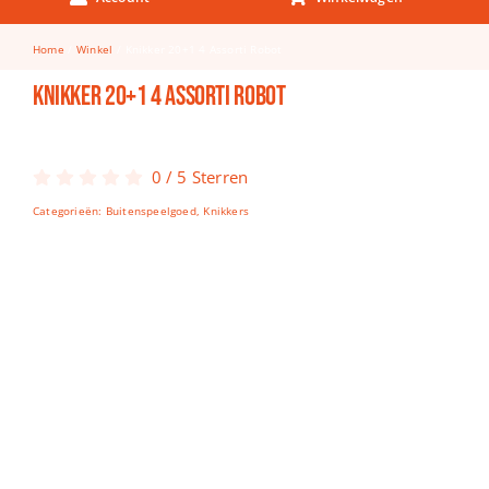
Keuken & Tafelen
Home
Winkel
Knikker 20+1 4 Assorti Robot
Kinderfietsen
Knikker 20+1 4 Assorti Robot
Knutselen
Woonkamer
0
/
5
Sterren
Spellen
Categorieën:
Buitenspeelgoed
,
Knikkers
Puzzels
Lego