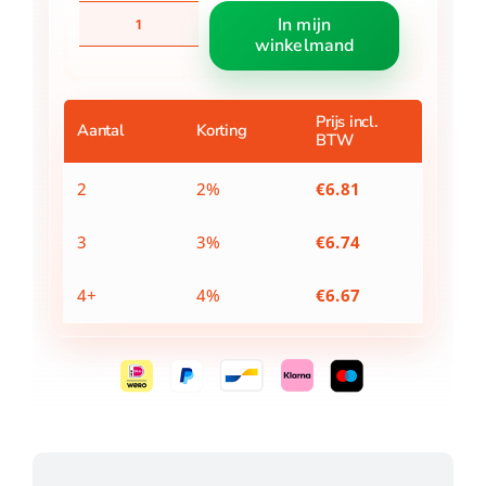
Knikker
In mijn
20+1
winkelmand
4
Assorti
Robot
aantal
Prijs incl.
Aantal
Korting
BTW
2
2%
€
6.81
3
3%
€
6.74
4+
4%
€
6.67