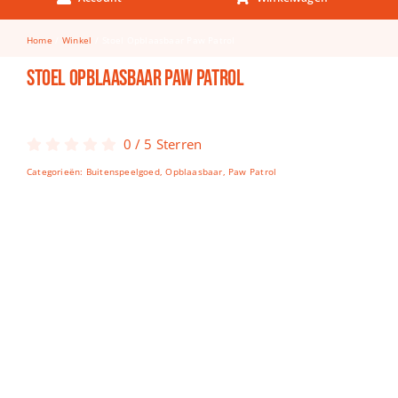
Keuken & Tafelen
Home
Winkel
Stoel Opblaasbaar Paw Patrol
Kinderfietsen
Stoel Opblaasbaar Paw Patrol
Knutselen
Woonkamer
0
/
5
Sterren
Spellen
Categorieën:
Buitenspeelgoed
,
Opblaasbaar
,
Paw Patrol
Puzzels
Lego