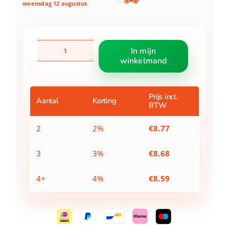
woensdag 12 augustus
Stoel
In mijn
Opblaasbaar
winkelmand
Paw
Patrol
aantal
Prijs incl.
Aantal
Korting
BTW
2
2%
€
8.77
3
3%
€
8.68
4+
4%
€
8.59