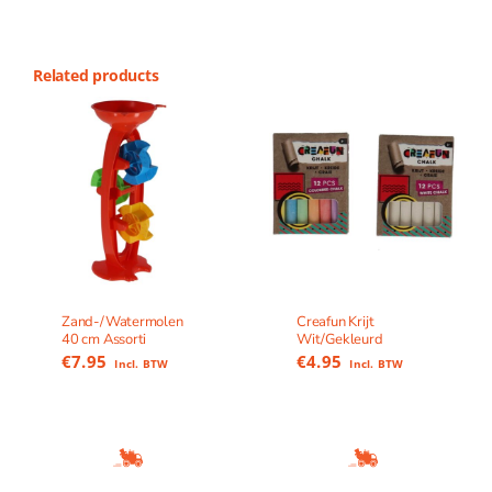
Related products
Zand-/Watermolen
Creafun Krijt
40 cm Assorti
Wit/Gekleurd
€
7.95
€
4.95
Incl. BTW
Incl. BTW