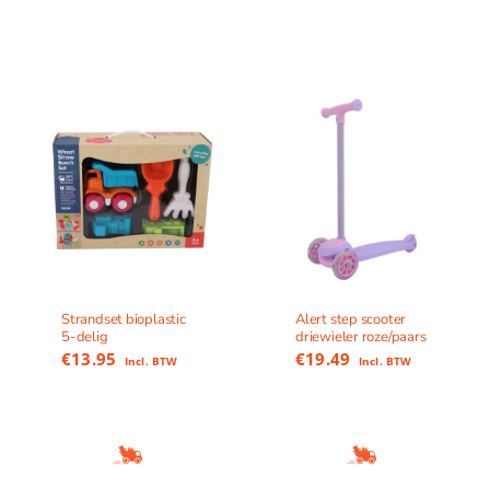
Strandset bioplastic
Alert step scooter
5-delig
driewieler roze/paars
€
13.95
€
19.49
Incl. BTW
Incl. BTW