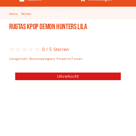
Keuken & Tafelen
Home
Winkel
Rugtas Kpop Demon Hunters Lila
Kinderfietsen
Rugtas Kpop Demon Hunters Lila
Knutselen
Woonkamer
0
/
5
Sterren
Spellen
Categorieën:
Buitenspeelgoed
,
Paraplu's/Tassen
Puzzels
Uitverkocht
Lego