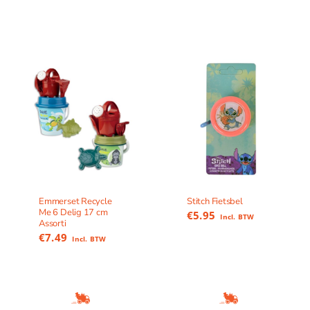
Emmerset Recycle
Stitch Fietsbel
Me 6 Delig 17 cm
€
5.95
Incl. BTW
Assorti
€
7.49
Incl. BTW