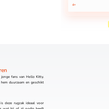
4+
ren
 jonge fans van Hello Kitty.
t hem duurzaam en geschikt
is deze rugzak ideaal voor
 wat hij of zij nodig heeft