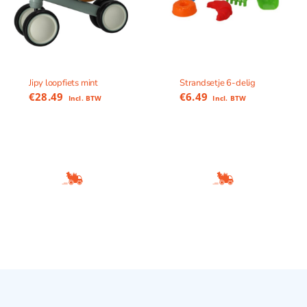
Jipy loopfiets mint
Strandsetje 6-delig
€
28.49
€
6.49
Incl. BTW
Incl. BTW