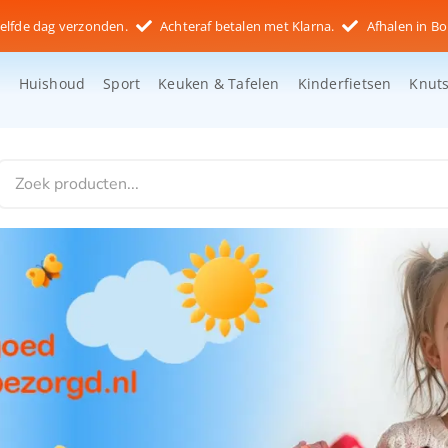
elfde dag verzonden.
Achteraf betalen met Klarna.
Afhalen in Bo
d
Huishoud
Sport
Keuken & Tafelen
Kinderfietsen
Knut