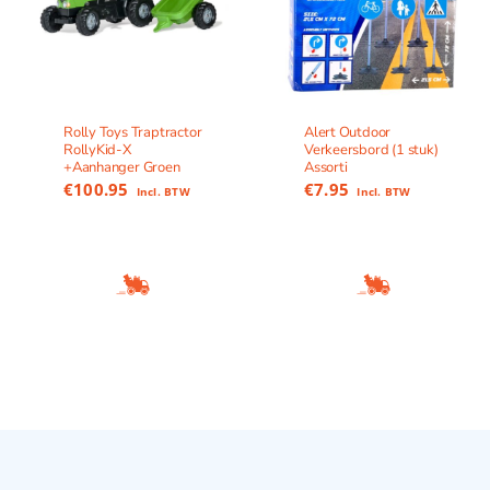
Rolly Toys Traptractor
Alert Outdoor
RollyKid-X
Verkeersbord (1 stuk)
+Aanhanger Groen
Assorti
€
100.95
€
7.95
Incl. BTW
Incl. BTW