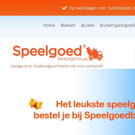
Ga
Op werkdagen voor 13.00 besteld, z
naar
inhoud
Home
Boeken
Buiten
Buitenspeelgoe
Speelgoed en huishoudgroothandel ook voor particulier!