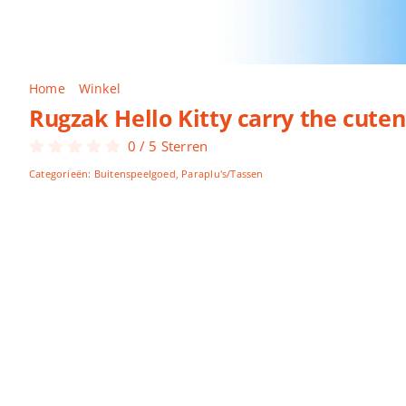
Home
Winkel
Rugzak Hello Kitty carry the cuteness PU
Rugzak Hello Kitty carry the cute
0
/
5
Sterren
Categorieën:
Buitenspeelgoed
,
Paraplu's/Tassen