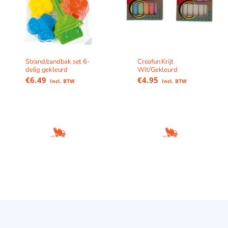
Strand/zandbak set 6-
Creafun Krijt
delig gekleurd
Wit/Gekleurd
€
6.49
€
4.95
Incl. BTW
Incl. BTW