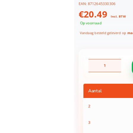
EAN:
8712645330306
€
20.49
Incl. BTW
Op voorraad
Vandaag besteld geleverd op
maa
Rugzak
Hello
Kitty
carry
the
Aantal
cuteness
PU
aantal
2
3