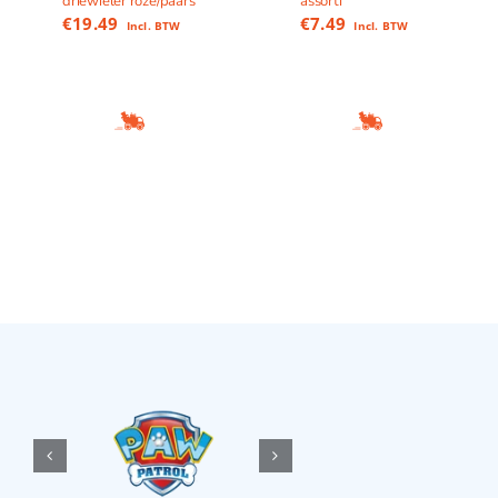
driewieler roze/paars
assorti
€
19.49
€
7.49
Incl. BTW
Incl. BTW