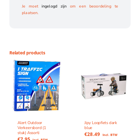
Je moet
ingelogd zijn
om een beoordeling te
plaatsen.
Related products
Alert Outdoor
Jipy Loopfiets dark
Verkeersbord (1
blue
stuk) Assorti
€
28.49
Incl. BTW
€
7.95
Incl. BTW