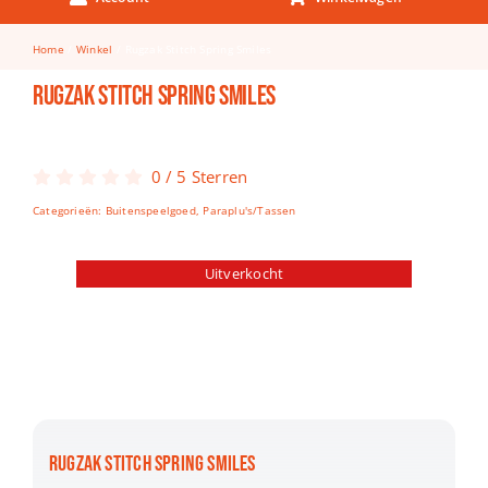
Keuken & Tafelen
Home
Winkel
Rugzak Stitch Spring Smiles
Kinderfietsen
Rugzak Stitch Spring Smiles
Knutselen
Woonkamer
0
/
5
Sterren
Spellen
Categorieën:
Buitenspeelgoed
,
Paraplu's/Tassen
Puzzels
Uitverkocht
Lego
RUGZAK STITCH SPRING SMILES