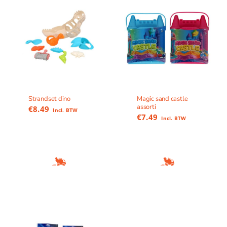
Strandset dino
Magic sand castle
assorti
€
8.49
Incl. BTW
€
7.49
Incl. BTW