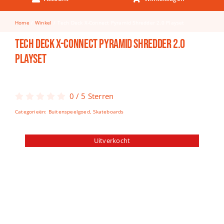
Keuken & Tafelen
Home
Winkel
Tech Deck X-Connect Pyramid Shredder 2.0 Playset
Kinderfietsen
Tech Deck X-Connect Pyramid Shredder 2.0
Knutselen
Playset
Woonkamer
Spellen
0
/
5
Sterren
Categorieën:
Buitenspeelgoed
,
Skateboards
Puzzels
Lego
Uitverkocht