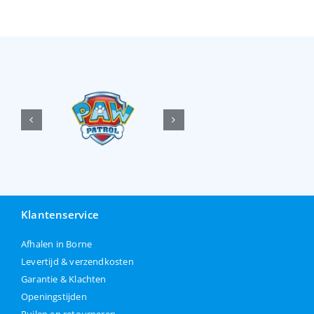
Klantenservice
Afhalen in Borne
Levertijd & verzendkosten
Garantie & Klachten
Openingstijden
Ruilen en retourneren