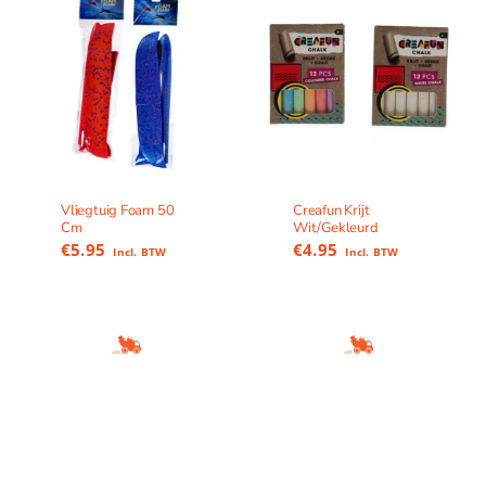
Vliegtuig Foam 50
Creafun Krijt
Cm
Wit/Gekleurd
€
5.95
€
4.95
Incl. BTW
Incl. BTW