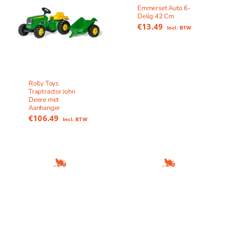
Emmerset Auto 6-
Delig 42 Cm
€
13.49
Incl. BTW
Rolly Toys
Traptractor John
Deere met
Aanhanger
€
106.49
Incl. BTW