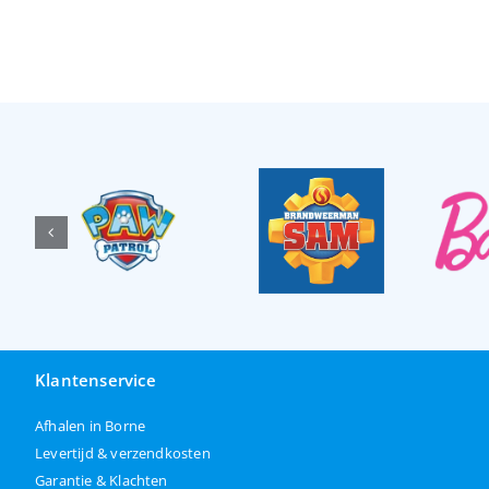
Klantenservice
Afhalen in Borne
Levertijd & verzendkosten
Garantie & Klachten