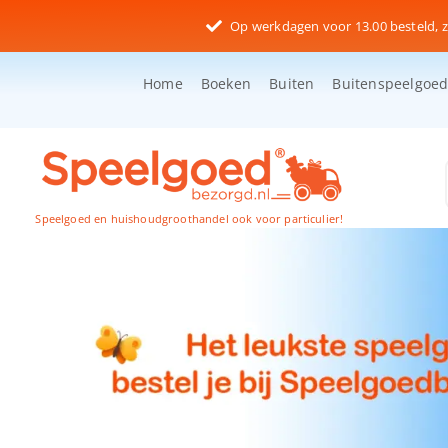
Ga
Op werkdagen voor 13.00 besteld, z
naar
inhoud
Home
Boeken
Buiten
Buitenspeelgoe
Speelgoed en huishoudgroothandel ook voor particulier!