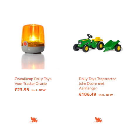
Zwaailamp Rolly Toys
Rolly Toys Traptractor
Voor Tractor Oranje
John Deere met
Aanhanger
€
23.95
Incl. BTW
€
106.49
Incl. BTW