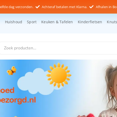
elfde dag verzonden.
Achteraf betalen met Klarna.
Afhalen in Bo
d
Huishoud
Sport
Keuken & Tafelen
Kinderfietsen
Knut