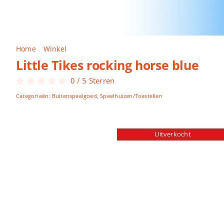
Home
Winkel
Little Tikes rocking horse blue
Little Tikes rocking horse blue
0
/
5
Sterren
Categorieën:
Buitenspeelgoed
,
Speelhuizen/Toestellen
Uitverkocht