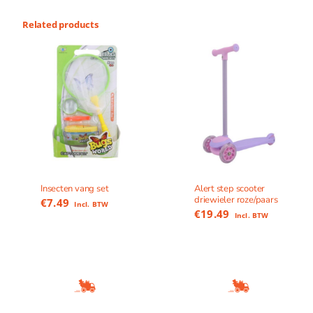
Related products
Insecten vang set
Alert step scooter
driewieler roze/paars
€
7.49
Incl. BTW
€
19.49
Incl. BTW