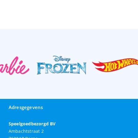
Adresgegevens
Speelgoedbezorgd BV
Ambachtstraat 2