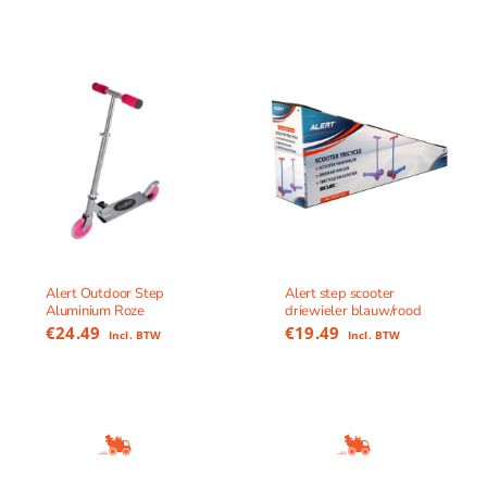
Alert Outdoor Step
Alert step scooter
Aluminium Roze
driewieler blauw/rood
€
24.49
€
19.49
Incl. BTW
Incl. BTW