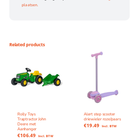
plaatsen.
Related products
Rolly Toys
Alert step scooter
Traptractor John
driewieler roze/paars
Deere met
€
19.49
Incl. BTW
Aanhanger
€
106.49
Incl. BTW