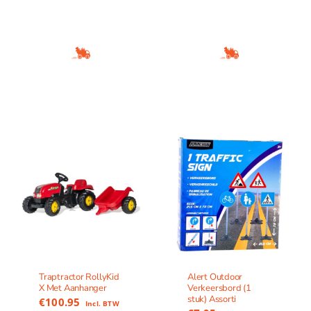
Traptractor RollyKid
Alert Outdoor
X Met Aanhanger
Verkeersbord (1
stuk) Assorti
€
100.95
Incl. BTW