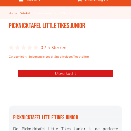
Keuken & Tafelen
Home
Winkel
Picknicktafel Little Tikes Junior
Kinderfietsen
Picknicktafel Little Tikes Junior
Knutselen
Woonkamer
0
/
5
Sterren
Spellen
Categorieën:
Buitenspeelgoed
,
Speelhuizen/Toestellen
Puzzels
Uitverkocht
Lego
PICKNICKTAFEL LITTLE TIKES JUNIOR
De Picknicktafel Little Tikes Junior is de perfecte