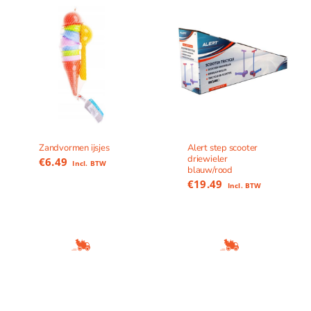
Zandvormen ijsjes
Alert step scooter
driewieler
€
6.49
Incl. BTW
blauw/rood
€
19.49
Incl. BTW