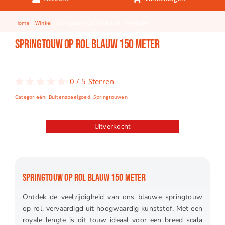
Keuken & Tafelen
Home
Winkel
Springtouw Op Rol Blauw 150 Meter
Kinderfietsen
Springtouw Op Rol Blauw 150 Meter
Knutselen
Woonkamer
0
/
5
Sterren
Spellen
Categorieën:
Buitenspeelgoed
,
Springtouwen
Puzzels
Uitverkocht
Lego
SPRINGTOUW OP ROL BLAUW 150 METER
Ontdek de veelzijdigheid van ons blauwe springtouw
op rol, vervaardigd uit hoogwaardig kunststof. Met een
royale lengte is dit touw ideaal voor een breed scala