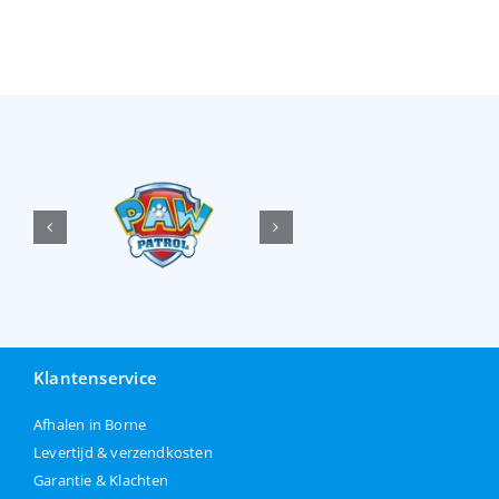
Klantenservice
Afhalen in Borne
Levertijd & verzendkosten
Garantie & Klachten