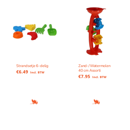
Strandsetje 6-delig
Zand-/Watermolen
40 cm Assorti
€
6.49
Incl. BTW
€
7.95
Incl. BTW