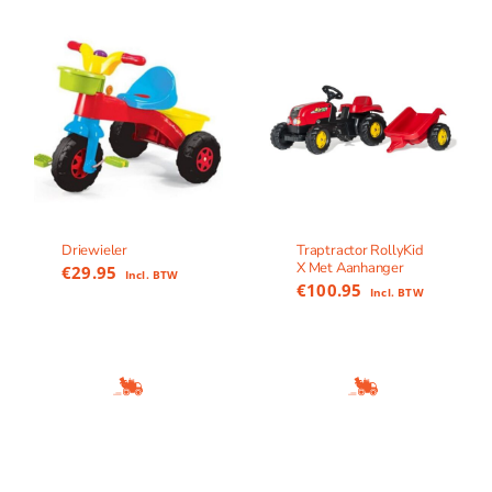
Driewieler
Traptractor RollyKid
X Met Aanhanger
€
29.95
Incl. BTW
€
100.95
Incl. BTW