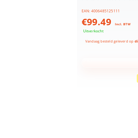
EAN:
4006485125111
€
99.49
Incl. BTW
Uitverkocht
Vandaag besteld geleverd op
di