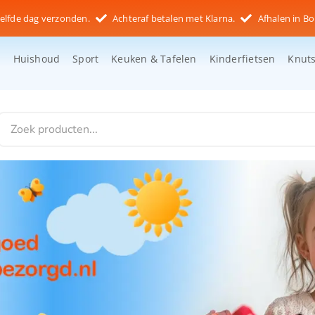
elfde dag verzonden.
Achteraf betalen met Klarna.
Afhalen in Bo
d
Huishoud
Sport
Keuken & Tafelen
Kinderfietsen
Knut