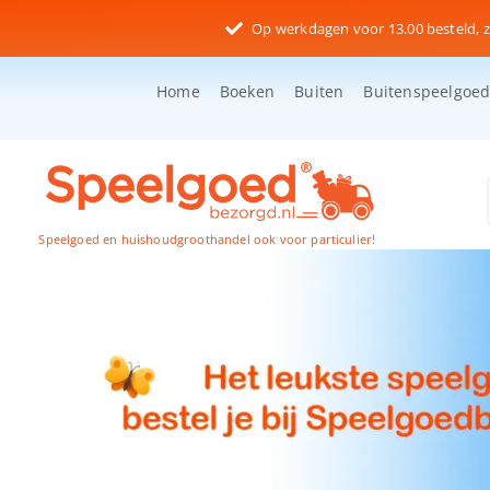
Ga
Op werkdagen voor 13.00 besteld, z
naar
inhoud
Home
Boeken
Buiten
Buitenspeelgoe
Speelgoed en huishoudgroothandel ook voor particulier!