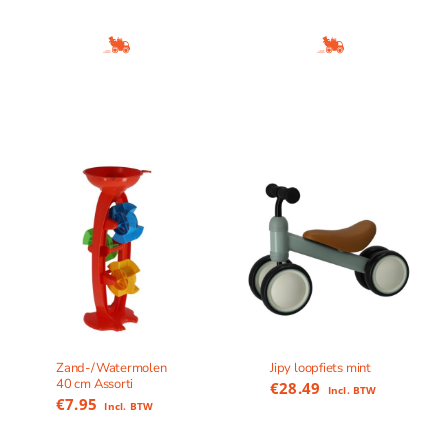
Zand-/Watermolen
Jipy loopfiets mint
40 cm Assorti
€
28.49
Incl. BTW
€
7.95
Incl. BTW