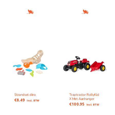
Strandset dino
Traptractor RollyKid
X Met Aanhanger
€
8.49
Incl. BTW
€
100.95
Incl. BTW