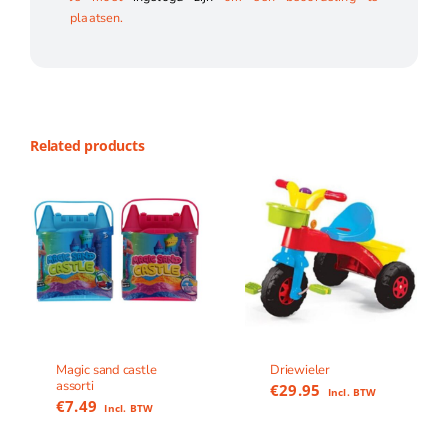
plaatsen.
Related products
Magic sand castle
Driewieler
assorti
€
29.95
Incl. BTW
€
7.49
Incl. BTW