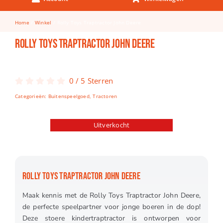
Keuken & Tafelen
Home
Winkel
Rolly Toys Traptractor John Deere
Kinderfietsen
Rolly Toys Traptractor John Deere
Knutselen
Woonkamer
0
/
5
Sterren
Spellen
Categorieën:
Buitenspeelgoed
,
Tractoren
Puzzels
Uitverkocht
Lego
ROLLY TOYS TRAPTRACTOR JOHN DEERE
Maak kennis met de Rolly Toys Traptractor John Deere,
de perfecte speelpartner voor jonge boeren in de dop!
Deze stoere kindertraptractor is ontworpen voor