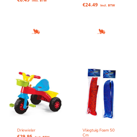
Incl. BTW
€
24.49
Incl. BTW
Driewieler
Vliegtuig Foam 50
Cm
€
29.95