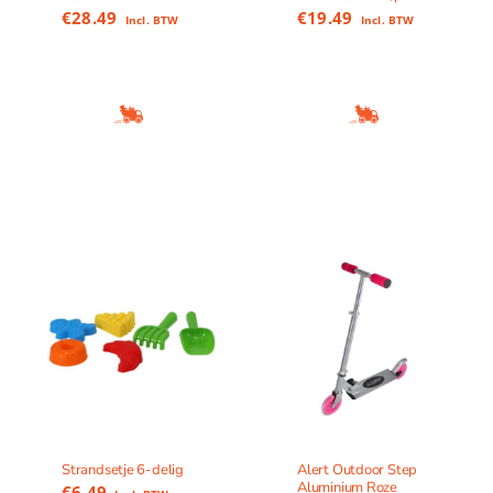
€
28.49
€
19.49
Incl. BTW
Incl. BTW
Strandsetje 6-delig
Alert Outdoor Step
Aluminium Roze
€
6.49