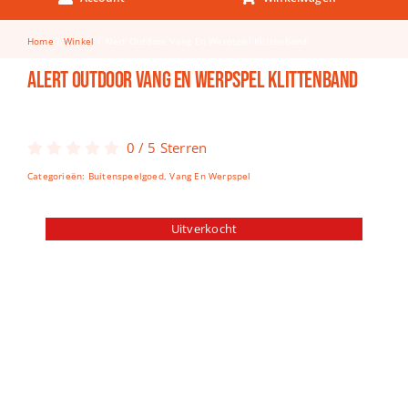
Keuken & Tafelen
Home
Winkel
Alert Outdoor Vang En Werpspel Klittenband
Kinderfietsen
Alert Outdoor Vang En Werpspel Klittenband
Knutselen
Woonkamer
0
/
5
Sterren
Spellen
Categorieën:
Buitenspeelgoed
,
Vang En Werpspel
Puzzels
Uitverkocht
Lego