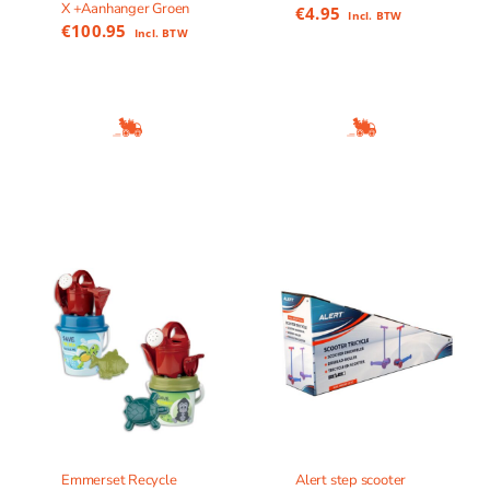
X +Aanhanger Groen
€
4.95
Incl. BTW
€
100.95
Incl. BTW
Emmerset Recycle
Alert step scooter