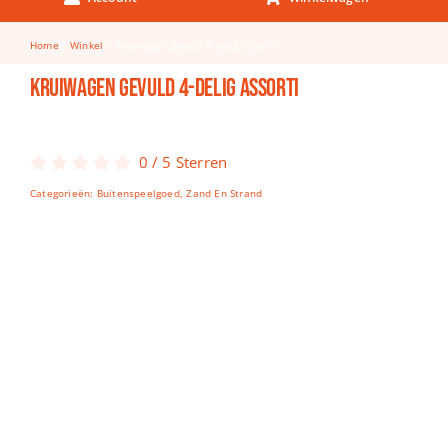
Keuken & Tafelen
Home
Winkel
Kruiwagen gevuld 4-delig assorti
Kinderfietsen
Kruiwagen gevuld 4-delig assorti
Knutselen
Woonkamer
0
/
5
Sterren
Spellen
Categorieën:
Buitenspeelgoed
,
Zand En Strand
Puzzels
Lego