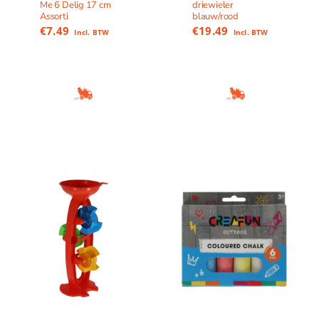
Me 6 Delig 17 cm
driewieler
Assorti
blauw/rood
€
7.49
€
19.49
Incl. BTW
Incl. BTW