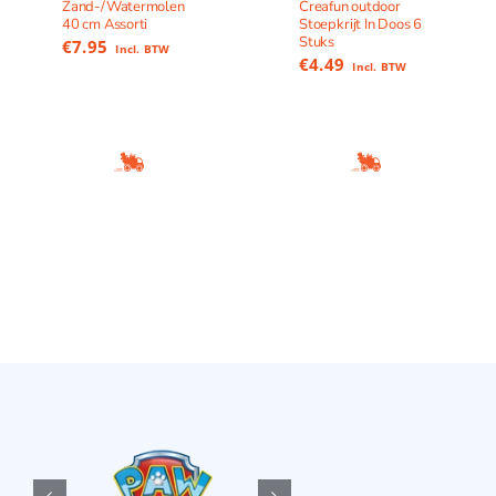
Zand-/Watermolen
Creafun outdoor
40 cm Assorti
Stoepkrijt In Doos 6
Stuks
€
7.95
Incl. BTW
€
4.49
Incl. BTW