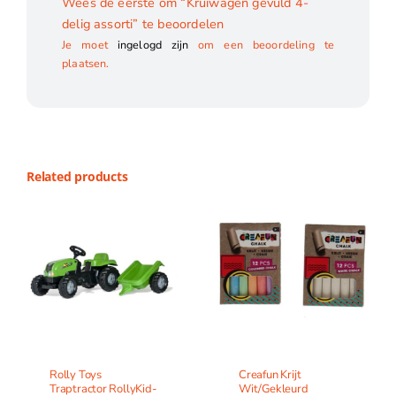
Wees de eerste om “Kruiwagen gevuld 4-
delig assorti” te beoordelen
Je moet
ingelogd zijn
om een beoordeling te
plaatsen.
Related products
Rolly Toys
Creafun Krijt
Traptractor RollyKid-
Wit/Gekleurd