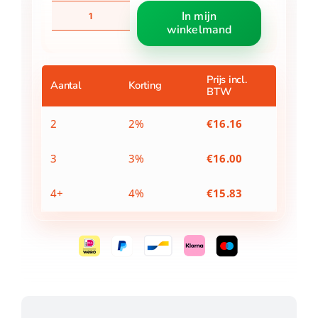
Kruiwagen
In mijn
gevuld
winkelmand
4-
delig
assorti
aantal
Prijs incl.
Aantal
Korting
BTW
2
2%
€
16.16
3
3%
€
16.00
4+
4%
€
15.83