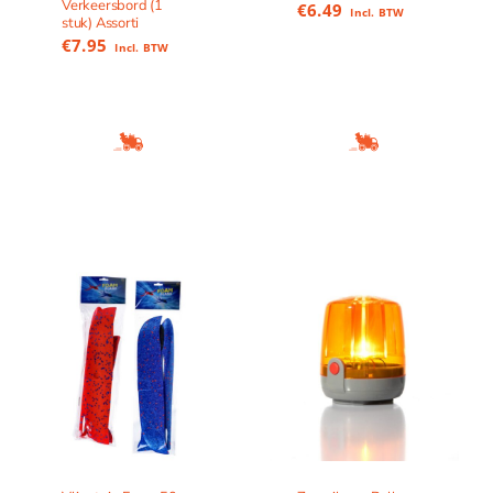
Verkeersbord (1
€
6.49
Incl. BTW
stuk) Assorti
€
7.95
Incl. BTW