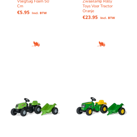
Vliegtuig Foam 50
Zwaailamp Rolly
Cm
Toys Voor Tractor
Oranje
€
5.95
Incl. BTW
€
23.95
Incl. BTW