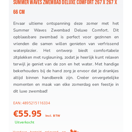
SUMMER WAVES ZWEMBAD DELUXE COMFORT 267 X 267 X
66 CM
Ervaar ultieme ontspanning deze zomer met het
Summer Waves Zwembad Deluxe Comfort. Dit
opblaasbare zwembad is perfect voor gezinnen en
vrienden die samen willen genieten van verfrissend
waterplezier. Het ontwerp biedt comfortabele
zitplekken met rugleuning, zodat je heerlijk kunt relaxen
terwijl je geniet van de zon en het water. Met handige
bekerhouders bij de hand zorg je ervoor dat je drankjes
altijd binnen handbereik zijn. Creëer onvergetelijke
momenten en maak van elke zomerdag een feestje in
dit luxe zwembad!
EAN:
4895215116334
€
55.95
Incl. BTW
Uitverkocht
Vandaag besteld geleverd op