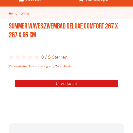
Keuken & Tafelen
Home
Winkel
Summer Waves Zwembad Deluxe Comfort 267 X 267 X 66 cm
Kinderfietsen
Summer Waves Zwembad Deluxe Comfort 267 X
Knutselen
267 X 66 cm
Woonkamer
Spellen
0
/
5
Sterren
Categorieën:
Buitenspeelgoed
,
Zwembaden
Puzzels
Lego
Uitverkocht