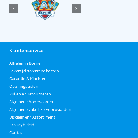
Klantenservice
Afhalen in Borne
Levertijd & verzendkosten
Garantie & Klachten
Openingstijden
Ruilen en retourneren
Algemene Voorwaarden
Algemene zakelijke voorwaarden
Disclaimer / Assortiment
Privacybeleid
Contact