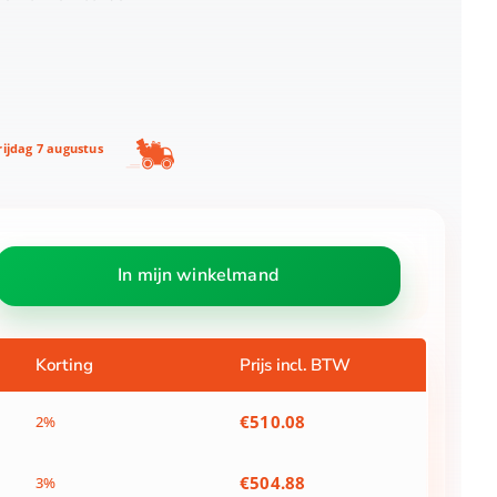
ijdag 7 augustus
In mijn winkelmand
Korting
Prijs incl. BTW
€
510.08
2%
€
504.88
3%