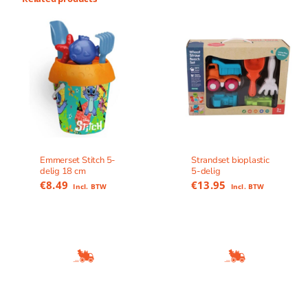
Emmerset Stitch 5-
Strandset bioplastic
delig 18 cm
5-delig
€
8.49
€
13.95
Incl. BTW
Incl. BTW