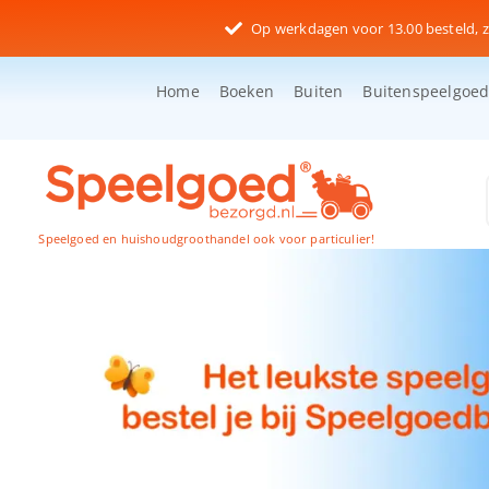
Ga
Op werkdagen voor 13.00 besteld, z
naar
inhoud
Home
Boeken
Buiten
Buitenspeelgoe
Speelgoed en huishoudgroothandel ook voor particulier!