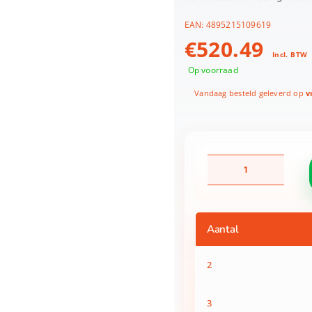
EAN:
4895215109619
€
520.49
Incl. BTW
Op voorraad
Vandaag besteld geleverd op
vr
Summer
Waves
Zwembad
Elite
Frame
Aantal
488
X
122
2
cm
+
zandfilterpomp
3