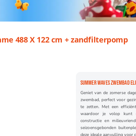
 122 cm + zandfilterpomp
me 488 X 122 cm + zandfilterpomp
SUMMER WAVES ZWEMBAD ELI
Geniet van de zomerse dag
zwembad, perfect voor gezin
te zetten. Met een efficiën
waardoor je volop kunt g
constructie en milieuvrien
seizoensgebonden buitenplez
deze ideale aanvulling voo