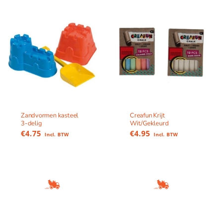
Zandvormen kasteel
Creafun Krijt
3-delig
Wit/Gekleurd
€
4.75
€
4.95
Incl. BTW
Incl. BTW