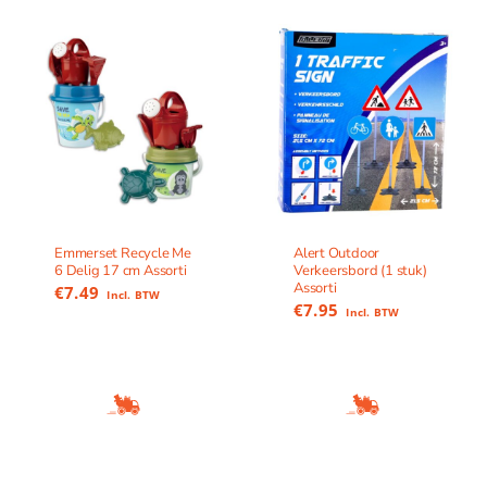
Emmerset Recycle Me
Alert Outdoor
6 Delig 17 cm Assorti
Verkeersbord (1 stuk)
Assorti
€
7.49
Incl. BTW
€
7.95
Incl. BTW