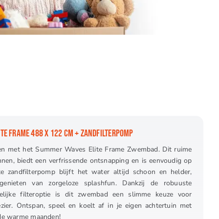
TE FRAME 488 X 122 CM + ZANDFILTERPOMP
en met het Summer Waves Elite Frame Zwembad. Dit ruime
nen, biedt een verfrissende ontsnapping en is eenvoudig op
te zandfilterpomp blijft het water altijd schoon en helder,
enieten van zorgeloze splashfun. Dankzij de robuuste
delijke filteroptie is dit zwembad een slimme keuze voor
ier. Ontspan, speel en koelt af in je eigen achtertuin met
r de warme maanden!