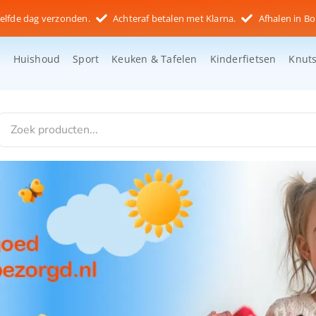
elfde dag verzonden.
Achteraf betalen met Klarna.
Afhalen in Bo
d
Huishoud
Sport
Keuken & Tafelen
Kinderfietsen
Knut