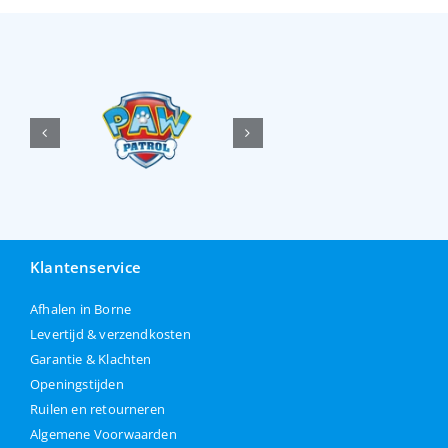
Klantenservice
Afhalen in Borne
Levertijd & verzendkosten
Garantie & Klachten
Openingstijden
Ruilen en retourneren
Algemene Voorwaarden