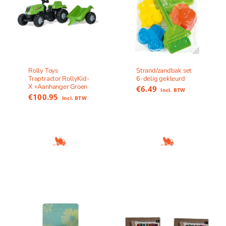
Rolly Toys
Strand/zandbak set
Traptractor RollyKid-
6-delig gekleurd
X +Aanhanger Groen
€
6.49
Incl. BTW
€
100.95
Incl. BTW