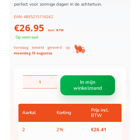
perfect voor zonnige dagen in de achtertuin.
EAN:
4895215116242
€
26.95
Incl. BTW
Op voorraad
Vandaag besteld geleverd op
maandag 10 augustus
Summer
In mijn
Waves
winkelmand
Zwembad
Familie
2-
Rings
Prijs incl.
Aantal
Korting
BTW
305
X
183
2
2%
€
26.41
X