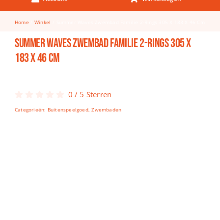
Keuken & Tafelen
Home
Winkel
Summer Waves Zwembad Familie 2-Rings 305 X 183 X 46 Cm
Kinderfietsen
Summer Waves Zwembad Familie 2-Rings 305 X
Knutselen
183 X 46 Cm
Woonkamer
Spellen
0
/
5
Sterren
Categorieën:
Buitenspeelgoed
,
Zwembaden
Puzzels
Lego