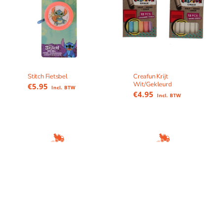
Stitch Fietsbel
Creafun Krijt
Wit/Gekleurd
€
5.95
Incl. BTW
€
4.95
Incl. BTW