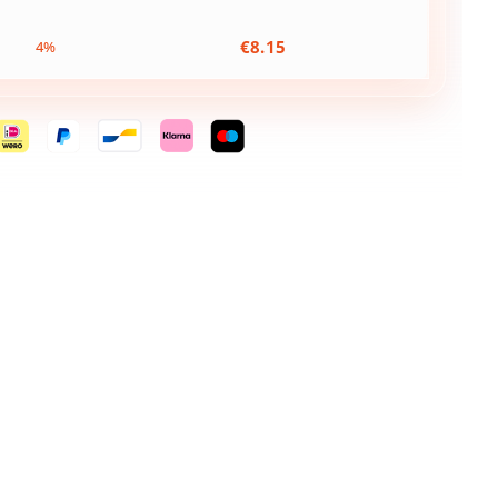
€
8.15
4%