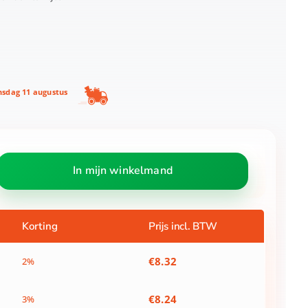
nsdag 11 augustus
In mijn winkelmand
Korting
Prijs incl. BTW
€
8.32
2%
€
8.24
3%