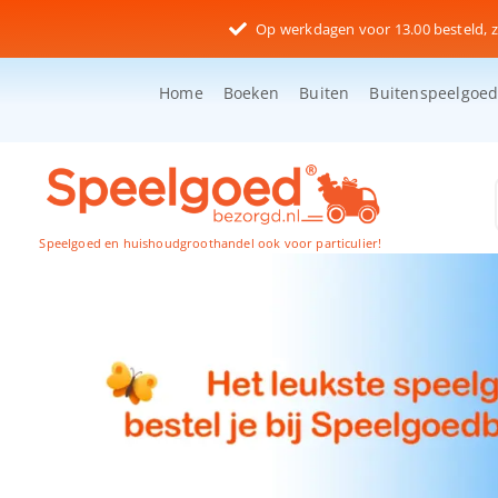
Ga
Op werkdagen voor 13.00 besteld, z
naar
inhoud
Home
Boeken
Buiten
Buitenspeelgoe
Speelgoed en huishoudgroothandel ook voor particulier!