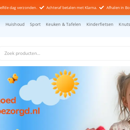
elfde dag verzonden.
Achteraf betalen met Klarna.
Afhalen in Bo
d
Huishoud
Sport
Keuken & Tafelen
Kinderfietsen
Knut