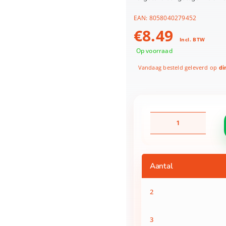
EAN:
8058040279452
€
8.49
Incl. BTW
Op voorraad
Vandaag besteld geleverd op
di
Dream
Big
Haarborstel
aantal
Aantal
2
3