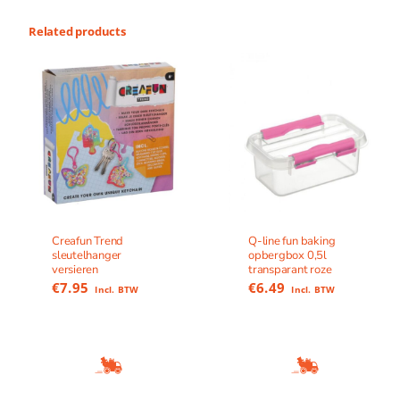
Related products
Creafun Trend
Q-line fun baking
sleutelhanger
opbergbox 0,5l
versieren
transparant roze
€
7.95
€
6.49
Incl. BTW
Incl. BTW