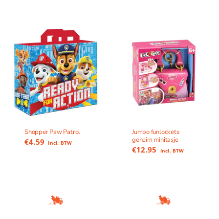
Shopper Paw Patrol
Jumbo funlockets
geheim minitasje
€
4.59
Incl. BTW
€
12.95
Incl. BTW