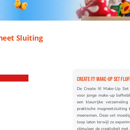
ing
neet Sluiting
CREATE IT! MAKE-UP SET FLU
De Create It! Make-Up Set 
voor jonge make-up liefhebb
een kleurrijke verzameling
praktische magneetsluiting 
meenemen. Deze set moedigt 
loop laten terwijl ze experi
stimuleer de creativiteit me