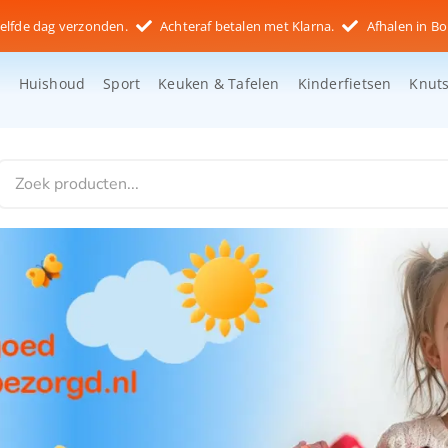
elfde dag verzonden.
Achteraf betalen met Klarna.
Afhalen in Bo
d
Huishoud
Sport
Keuken & Tafelen
Kinderfietsen
Knut