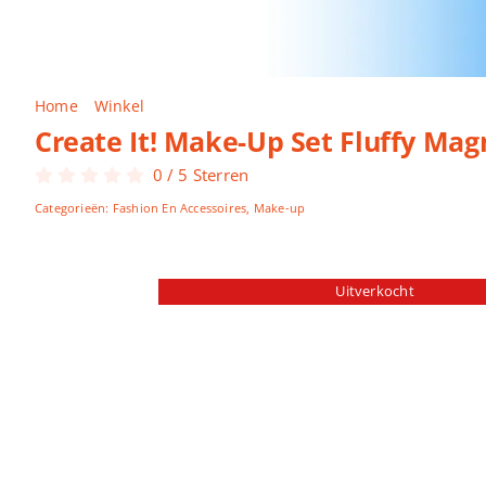
Home
Winkel
Create It! Make-Up Set Fluffy Magneet Sluit
Create It! Make-Up Set Fluffy Mag
0
/
5
Sterren
Categorieën:
Fashion En Accessoires
,
Make-up
Uitverkocht