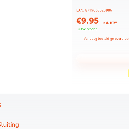
EAN:
8719668020986
€
9.95
Incl. BTW
Uitverkocht
Vandaag besteld geleverd op
G
luiting