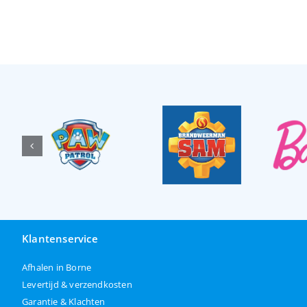
Klantenservice
Afhalen in Borne
Levertijd & verzendkosten
Garantie & Klachten