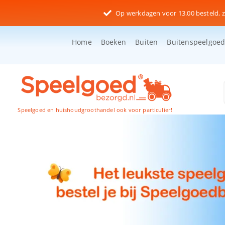
Ga
Op werkdagen voor 13.00 besteld, z
naar
inhoud
Home
Boeken
Buiten
Buitenspeelgoe
Speelgoed en huishoudgroothandel ook voor particulier!