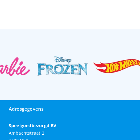
Adresgegevens
Speelgoedbezorgd BV
Ambachtstraat 2