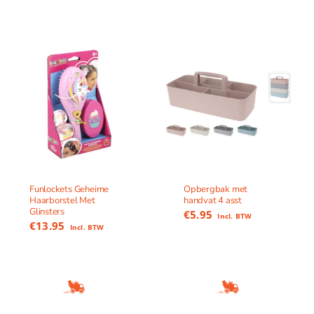
Funlockets Geheime
Opbergbak met
Haarborstel Met
handvat 4 asst
Glinsters
€
5.95
Incl. BTW
€
13.95
Incl. BTW