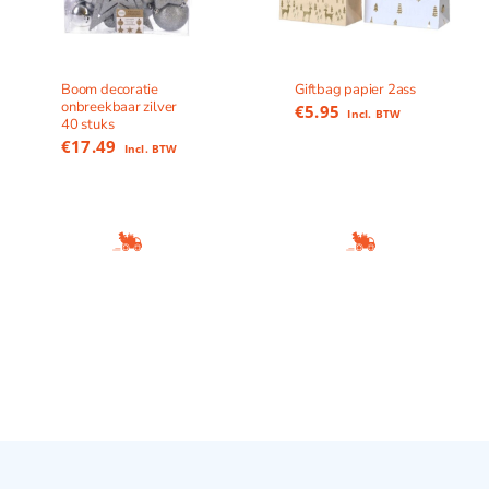
Boom decoratie
Giftbag papier 2ass
onbreekbaar zilver
€
5.95
Incl. BTW
40 stuks
€
17.49
Incl. BTW