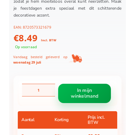
zodat je hem moeiteloos overal kunt neerzetten. Maak
je feestdagen extra speciaal met dit schitterende
decoratieve accent.
EAN:
8720573321679
€
8.49
Incl. BTW
Op voorraad
Vandaag besteld geleverd op
woensdag 29 juli
Ster
In mijn
Met
winkelmand
Led
37Cm
Goud
aantal
Prijs incl.
Aantal
Korting
BTW