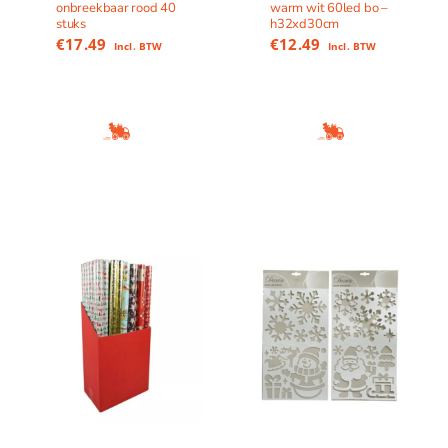
onbreekbaar rood 40
warm wit 60led bo –
stuks
h32xd30cm
€
17.49
€
12.49
Incl. BTW
Incl. BTW