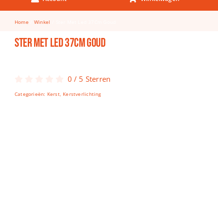
Keuken & Tafelen
Home
Winkel
Ster Met Led 37Cm Goud
Kinderfietsen
Ster Met Led 37Cm Goud
Knutselen
Woonkamer
0
/
5
Sterren
Spellen
Categorieën:
Kerst
,
Kerstverlichting
Puzzels
Lego