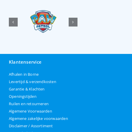
Klantenservice
Afhalen in Borne
Levertijd & verzendkosten
Garantie & Klachten
Openingstijden
Ruilen en retourneren
Algemene Voorwaarden
Algemene zakelijke voorwaarden
Disclaimer / Assortiment