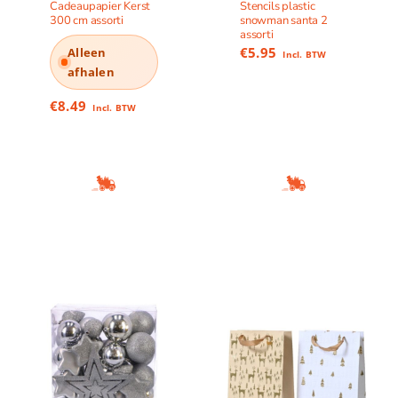
Cadeaupapier Kerst
Stencils plastic
300 cm assorti
snowman santa 2
assorti
€
5.95
Alleen
Incl. BTW
afhalen
€
8.49
Incl. BTW