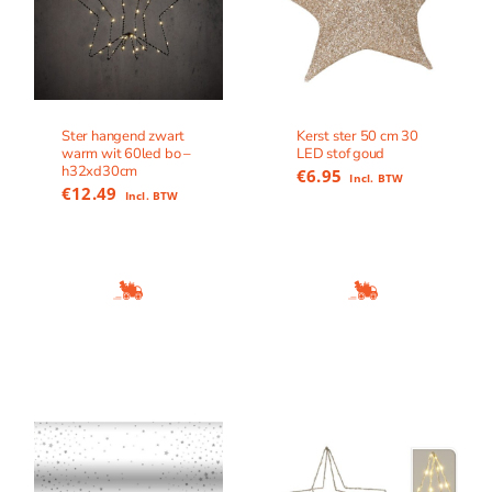
Ster hangend zwart
Kerst ster 50 cm 30
warm wit 60led bo –
LED stof goud
h32xd30cm
€
6.95
Incl. BTW
€
12.49
Incl. BTW