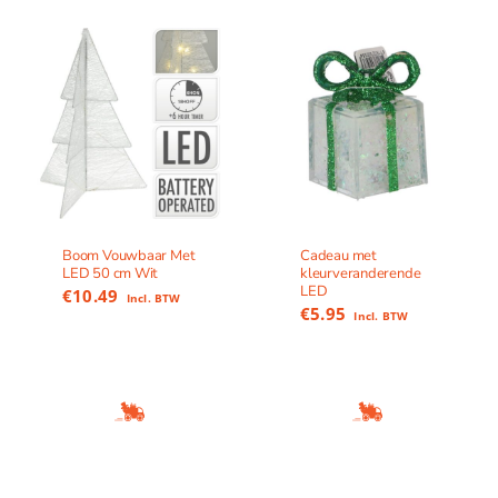
Boom Vouwbaar Met
Cadeau met
LED 50 cm Wit
kleurveranderende
LED
€
10.49
Incl. BTW
€
5.95
Incl. BTW