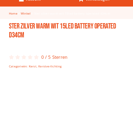
Keuken & Tafelen
Home
Winkel
Ster zilver warm wit 15led battery operated d34cm
Kinderfietsen
Ster zilver warm wit 15led battery operated
Knutselen
d34cm
Woonkamer
Spellen
0
/
5
Sterren
Categorieën:
Kerst
,
Kerstverlichting
Puzzels
Lego