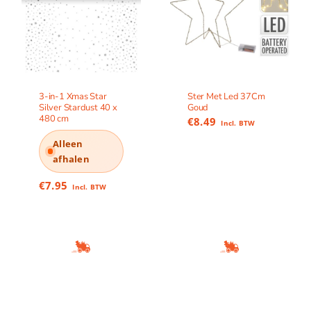
3-in-1 Xmas Star
Ster Met Led 37Cm
Silver Stardust 40 x
Goud
480 cm
€
8.49
Incl. BTW
Alleen
afhalen
€
7.95
Incl. BTW