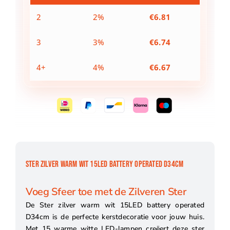
d34cm
aantal
2
2%
€
6.81
3
3%
€
6.74
4+
4%
€
6.67
STER ZILVER WARM WIT 15LED BATTERY OPERATED D34CM
Voeg Sfeer toe met de Zilveren Ster
De Ster zilver warm wit 15LED battery operated
D34cm is de perfecte kerstdecoratie voor jouw huis.
Met 15 warme witte LED-lampen creëert deze ster