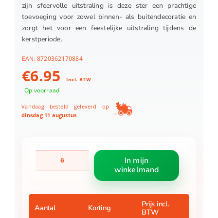
zijn sfeervolle uitstraling is deze ster een prachtige
toevoeging voor zowel binnen- als buitendecoratie en
zorgt het voor een feestelijke uitstraling tijdens de
kerstperiode.
EAN:
8720362170884
€
6.95
Incl. BTW
Op voorraad
Vandaag besteld geleverd op
dinsdag 11 augustus
Ster
In mijn
zilver
winkelmand
warm
wit
15led
battery
Prijs incl.
Aantal
Korting
BTW
operated