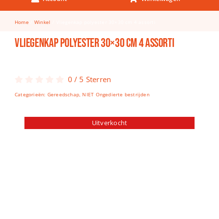
Keuken & Tafelen
Home
Winkel
Vliegenkap polyester 30×30 cm 4 assorti
Kinderfietsen
Vliegenkap polyester 30×30 cm 4 assorti
Knutselen
Woonkamer
0
/
5
Sterren
Spellen
Categorieën:
Gereedschap
,
NIET Ongedierte bestrijden
Puzzels
Uitverkocht
Lego