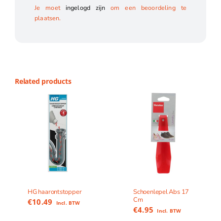
Je moet
ingelogd zijn
om een beoordeling te
plaatsen.
Related products
HG haarontstopper
Schoenlepel Abs 17
Cm
€
10.49
Incl. BTW
€
4.95
Incl. BTW