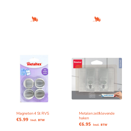
Magneten 4 St RVS
Metalen zelfklevende
haken
€
5.99
Incl. BTW
€
6.95
Incl. BTW