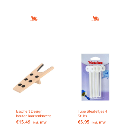
Esschert Design
Tube Sleuteltjes 4
houten laarzenknecht
Stuks
€
15.49
€
5.95
Incl. BTW
Incl. BTW