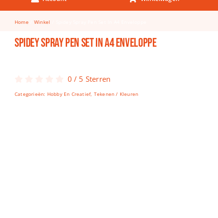
Keuken & Tafelen
Home
Winkel
Spidey Spray Pen Set In A4 Enveloppe
Kinderfietsen
Spidey Spray Pen Set In A4 Enveloppe
Knutselen
Woonkamer
0
/
5
Sterren
Spellen
Categorieën:
Hobby En Creatief
,
Tekenen / Kleuren
Puzzels
Lego