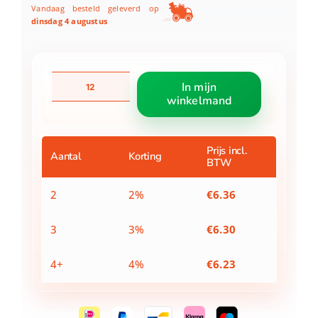
Vandaag besteld geleverd op
dinsdag 4 augustus
Spidey
In mijn
Spray
winkelmand
Pen
Set
In
A4
Prijs incl.
Aantal
Korting
BTW
Enveloppe
aantal
2
2%
€
6.36
3
3%
€
6.30
4+
4%
€
6.23