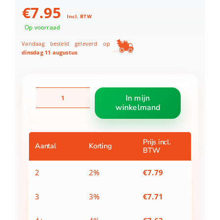
€
7.95
Incl. BTW
Op voorraad
Vandaag besteld geleverd op
dinsdag 11 augustus
Racebaan
In mijn
vlammen
winkelmand
met
looping
klein
aantal
Prijs incl.
Aantal
Korting
BTW
2
2%
€
7.79
3
3%
€
7.71