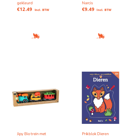
gekleurd
Narcis
€
12.49
€
9.49
Incl. BTW
Incl. BTW
Jipy Bio trein met
Prikblok Dieren