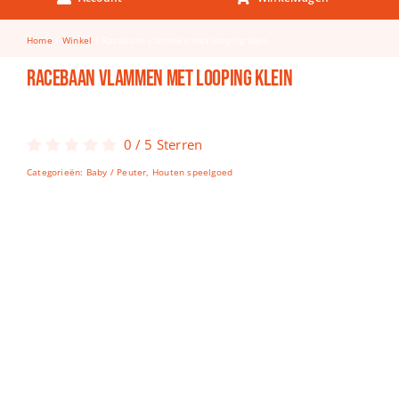
Keuken & Tafelen
Home
Winkel
Racebaan vlammen met looping klein
Kinderfietsen
Racebaan vlammen met looping klein
Knutselen
Woonkamer
0
/
5
Sterren
Spellen
Categorieën:
Baby / Peuter
,
Houten speelgoed
Puzzels
Lego