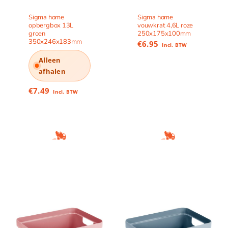
Sigma home
Sigma home
opbergbox 13L
vouwkrat 4,6L roze
groen
250x175x100mm
350x246x183mm
€
6.95
Incl. BTW
Alleen
afhalen
€
7.49
Incl. BTW