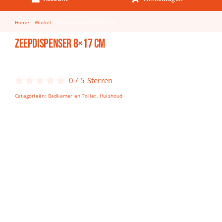
Keuken & Tafelen
Home
Winkel
Zeepdispenser 8×17 cm
Kinderfietsen
Zeepdispenser 8×17 cm
Knutselen
Woonkamer
0
/
5
Sterren
Spellen
Categorieën:
Badkamer en Toilet
,
Huishoud
Puzzels
Lego