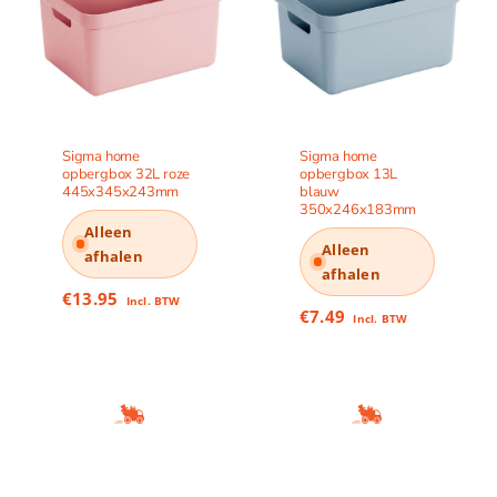
Sigma home
Sigma home
opbergbox 32L roze
opbergbox 13L
445x345x243mm
blauw
350x246x183mm
Alleen
Alleen
afhalen
afhalen
€
13.95
Incl. BTW
€
7.49
Incl. BTW