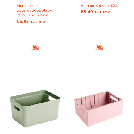
Sigma home
Bamboe spiezen 60st
opbergbox 5L blauw
€
8.49
Incl. BTW
252x175x122mm
€
5.95
Incl. BTW