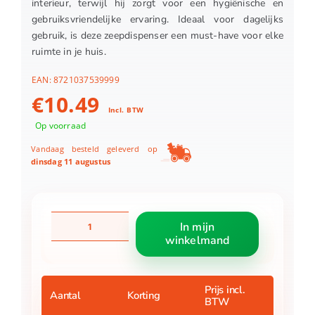
interieur, terwijl hij zorgt voor een hygiënische en
gebruiksvriendelijke ervaring. Ideaal voor dagelijks
gebruik, is deze zeepdispenser een must-have voor elke
ruimte in je huis.
EAN:
8721037539999
€
10.49
Incl. BTW
Op voorraad
Vandaag besteld geleverd op
dinsdag 11 augustus
Zeepdispenser
In mijn
8x17
winkelmand
cm
aantal
Prijs incl.
Aantal
Korting
BTW