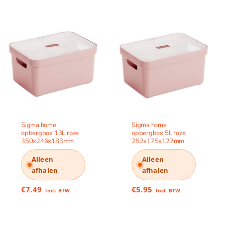
Sigma home
Sigma home
opbergbox 13L roze
opbergbox 5L roze
350x246x183mm
252x175x122mm
Alleen
Alleen
afhalen
afhalen
€
7.49
€
5.95
Incl. BTW
Incl. BTW