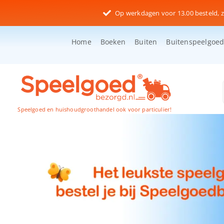
Ga
Op werkdagen voor 13.00 besteld, z
naar
inhoud
Home
Boeken
Buiten
Buitenspeelgoe
Speelgoed en huishoudgroothandel ook voor particulier!