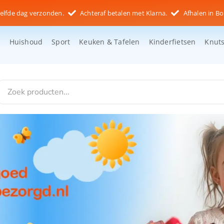
elfde dag verzonden.
Achteraf betalen met Klarna.
Afhalen in Bo
d
Huishoud
Sport
Keuken & Tafelen
Kinderfietsen
Knut