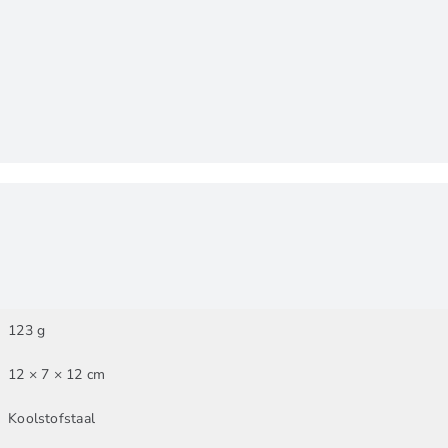
123 g
12 × 7 × 12 cm
Koolstofstaal