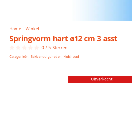
Home
Winkel
Springvorm hart ø12 cm 3 asst
Springvorm hart ø12 cm 3 asst
0
/
5
Sterren
Categorieën:
Bakbenodigdheden
,
Huishoud
Uitverkocht