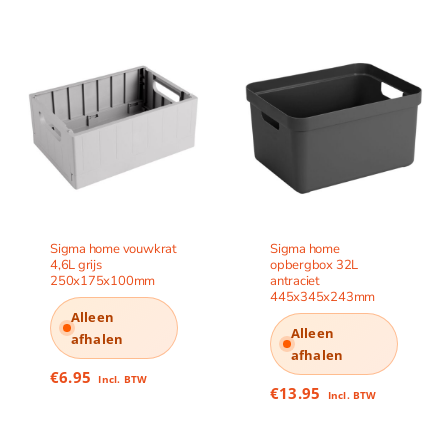
Sigma home vouwkrat
Sigma home
4,6L grijs
opbergbox 32L
250x175x100mm
antraciet
445x345x243mm
Alleen
Alleen
afhalen
afhalen
€
6.95
Incl. BTW
€
13.95
Incl. BTW