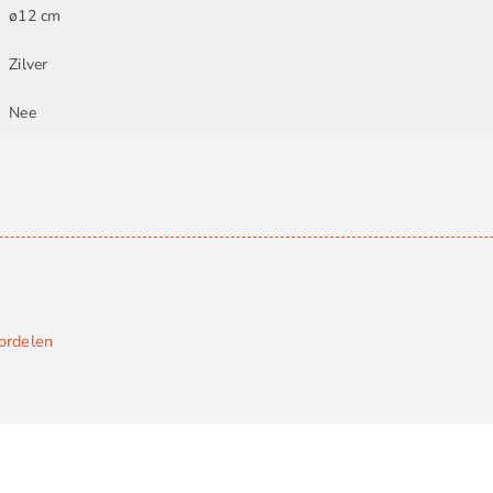
ø12 cm
Zilver
Nee
ordelen