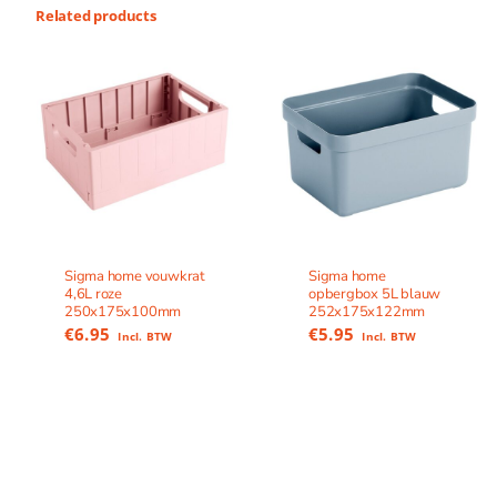
Related products
Sigma home vouwkrat
Sigma home
4,6L roze
opbergbox 5L blauw
250x175x100mm
252x175x122mm
€
6.95
€
5.95
Incl. BTW
Incl. BTW