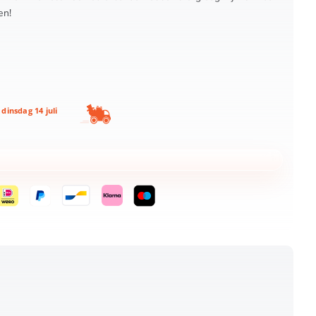
en!
dinsdag 14 juli