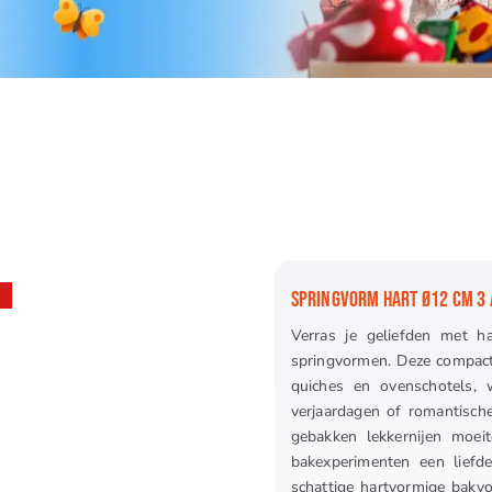
SPRINGVORM HART Ø12 CM 3 
Verras je geliefden met h
springvormen. Deze compacte
quiches en ovenschotels, 
verjaardagen of romantisch
gebakken lekkernijen moei
bakexperimenten een liefde
schattige hartvormige bakvo