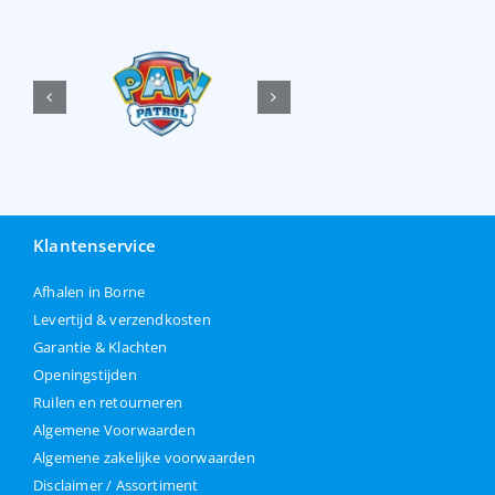
Klantenservice
Afhalen in Borne
Levertijd & verzendkosten
Garantie & Klachten
Openingstijden
Ruilen en retourneren
Algemene Voorwaarden
Algemene zakelijke voorwaarden
Disclaimer / Assortiment