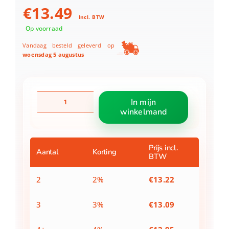
€
13.49
Incl. BTW
Op voorraad
Vandaag besteld geleverd op
woensdag 5 augustus
Daisy
In mijn
flowers
winkelmand
schort
groen
75x90
cm
Prijs incl.
Aantal
Korting
BTW
aantal
2
2%
€
13.22
3
3%
€
13.09