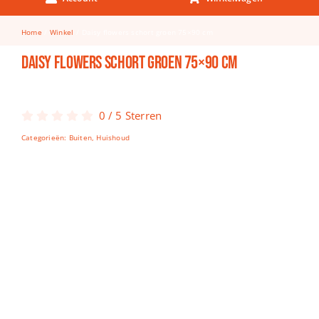
Keuken & Tafelen
Home
Winkel
Daisy flowers schort groen 75×90 cm
Kinderfietsen
Daisy flowers schort groen 75×90 cm
Knutselen
Woonkamer
0
/
5
Sterren
Spellen
Categorieën:
Buiten
,
Huishoud
Puzzels
Lego