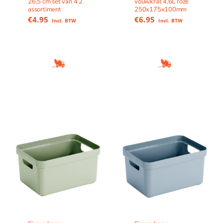
26,5 cm set van 4 2
vouwkrat 4,6L roze
assortiment
250x175x100mm
€
4.95
€
6.95
Incl. BTW
Incl. BTW