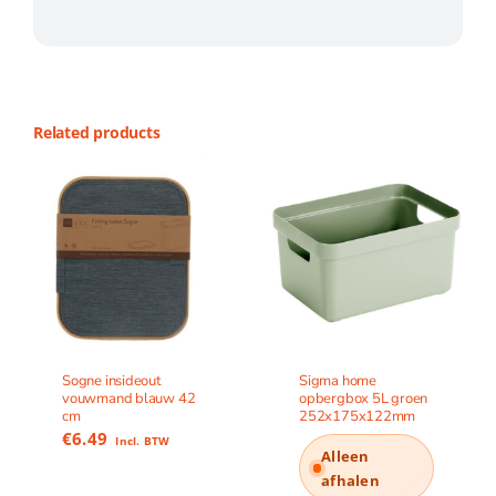
Related products
Sogne insideout
Sigma home
vouwmand blauw 42
opbergbox 5L groen
cm
252x175x122mm
€
6.49
Incl. BTW
Alleen
afhalen