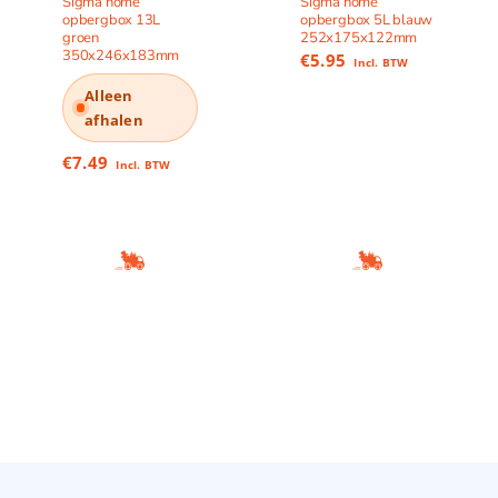
Sigma home
Sigma home
opbergbox 13L
opbergbox 5L blauw
groen
252x175x122mm
350x246x183mm
€
5.95
Incl. BTW
Alleen
afhalen
€
7.49
Incl. BTW